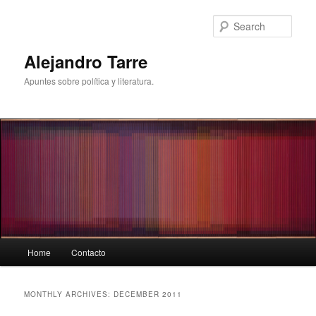
Skip
Skip
to
to
Sear
primary
secondary
content
content
Alejandro Tarre
Apuntes sobre política y literatura.
Main
Home
Contacto
menu
MONTHLY ARCHIVES:
DECEMBER 2011