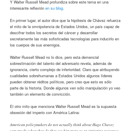
Y Walter Russell Mead profundiza sobre este tema en una
interesante reflexión
en su blog
.
En primer lugar, el autor dice que la hipótesis de Chávez refuerza
el mito de la omnipotencia de Estados Unidos, un país capaz de
descifrar todos los secretos del cáncer y desarrollar
secretamente las más sofisticadas tecnologías para inducirlo en
los cuerpos de sus enemigos.
Walter Russell Mead no lo dice, pero esta demencial
sobrestimación del talento del adversario revela, además de
ignorancia, cierto complejo de inferioridad. Claro que atribuyendo
cualidades sobrehumanas a Estados Unidos algunos líderes
pueden obtener réditos políticos, pero creo que esto es sólo
parte de la historia. Donde algunos ven sólo manipulación yo veo
también un elemento de convicción.
El otro mito que menciona Walter Russell Mead es la supuesta
obsesión del imperio con América Latina:
American policymakers do not actually think about Hugo Chavez
very much; when they do they see him more as an irritating nuisance