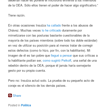
deberían hacer es ponerle el micrófono enfrente a los miembros
de la OEA. Sólo ellos tienen el poder de hacer algo significativo.”
Tiene razón.
En otras ocasiones Insulza
ha callado
frente a los abusos de
Chávez. Muchas veces
lo he criticado
duramente por
mimetizarse con las posturas bastante cuestionables de la
mayoría de los países miembros (sobre todo los doble estándar)
en vez de utilizar su posición para al menos tratar de corregir
estos defectos (como lo hizo, por fin, con la habilitante). Mi
imagen de él es tan pobre que
llegué a pensar
que sus críticas a
la habilitante podían ser,
como sugirió Petkoff
, una señal de una
rebelión dentro de la OEA, porque él jamás haría semejante
gesto por su propia cuenta.
Pero no: Insulza actuó solo. La prueba de su pequeño acto de
coraje es el silencio de los demás países.
Share
Posted in
Política