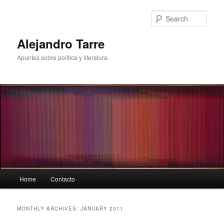
Skip
Skip
to
to
Sear
primary
secondary
content
content
Alejandro Tarre
Apuntes sobre política y literatura.
Main
Home
Contacto
menu
MONTHLY ARCHIVES:
JANUARY 2011