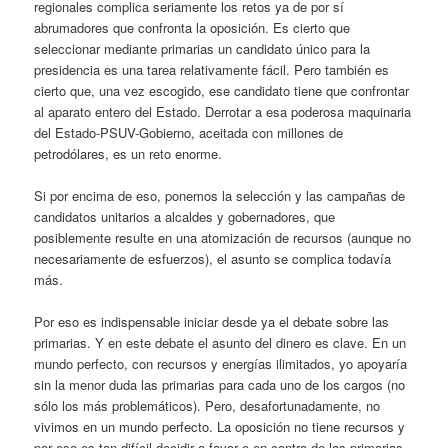
regionales complica seriamente los retos ya de por sí
abrumadores que confronta la oposición. Es cierto que
seleccionar mediante primarias un candidato único para la
presidencia es una tarea relativamente fácil. Pero también es
cierto que, una vez escogido, ese candidato tiene que confrontar
al aparato entero del Estado. Derrotar a esa poderosa maquinaria
del Estado-PSUV-Gobierno, aceitada con millones de
petrodólares, es un reto enorme.
Si por encima de eso, ponemos la selección y las campañas de
candidatos unitarios a alcaldes y gobernadores, que
posiblemente resulte en una atomización de recursos (aunque no
necesariamente de esfuerzos), el asunto se complica todavía
más.
Por eso es indispensable iniciar desde ya el debate sobre las
primarias. Y en este debate el asunto del dinero es clave. En un
mundo perfecto, con recursos y energías ilimitados, yo apoyaría
sin la menor duda las primarias para cada uno de los cargos (no
sólo los más problemáticos). Pero, desafortunadamente, no
vivimos en un mundo perfecto. La oposición no tiene recursos y
por eso es tan difícil decidir a favor o en contra de las primarias.