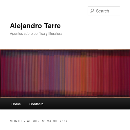
Skip
Skip
to
to
Sear
primary
secondary
content
content
Alejandro Tarre
Apuntes sobre política y literatura.
Main
Home
Contacto
menu
MONTHLY ARCHIVES:
MARCH 2009