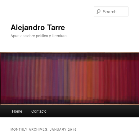
Skip
Skip
to
to
Sear
primary
secondary
content
content
Alejandro Tarre
Apuntes sobre política y literatura.
Main
Home
Contacto
menu
MONTHLY ARCHIVES:
JANUARY 2015