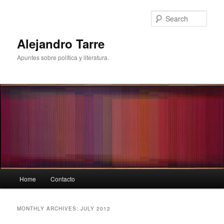
Skip
Skip
to
to
Sear
primary
secondary
content
content
Alejandro Tarre
Apuntes sobre política y literatura.
Main
Home
Contacto
menu
MONTHLY ARCHIVES:
JULY 2012