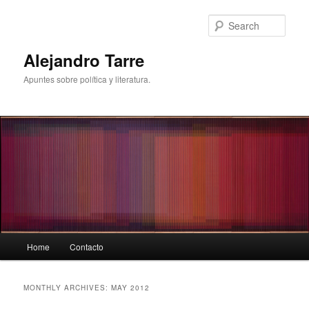
Skip
Skip
to
to
Sear
primary
secondary
content
content
Alejandro Tarre
Apuntes sobre política y literatura.
Main
Home
Contacto
menu
MONTHLY ARCHIVES:
MAY 2012