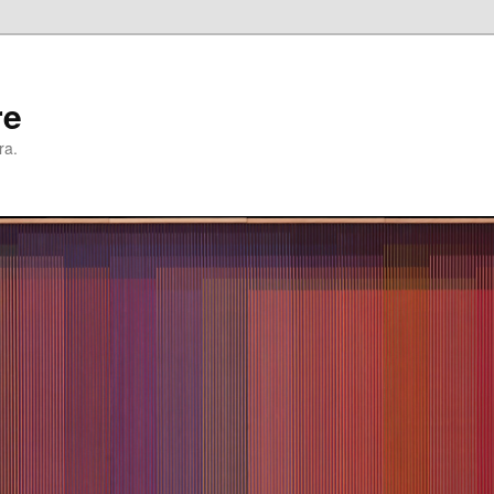
re
ra.