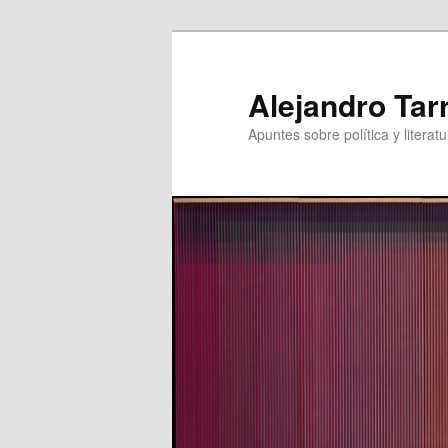
Skip
Skip
to
to
primary
secondary
Alejandro Tar
content
content
Apuntes sobre política y literatu