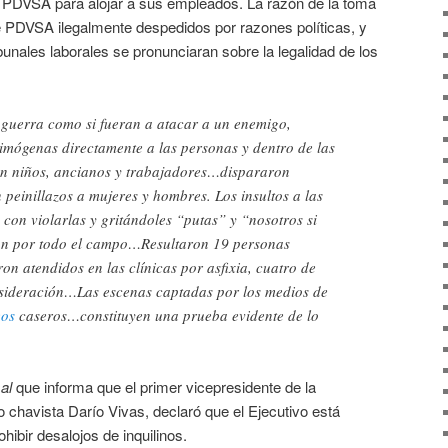
r PDVSA para alojar a sus empleados. La razón de la toma
de PDVSA ilegalmente despedidos por razones políticas, y
bunales laborales se pronunciaran sobre la legalidad de los
guerra como si fueran a atacar a un enemigo,
mógenas directamente a las personas y dentro de las
an niños, ancianos y trabajadores…dispararon
 peinillazos a mujeres y hombres. Los insultos a las
con violarlas y gritándoles “putas” y “nosotros si
n por todo el campo…Resultaron 19 personas
on atendidos en las clínicas por asfixia, cuatro de
nsideración…Las escenas captadas por los medios de
eos
caseros…constituyen una prueba evidente de lo
sal
que informa que el primer vicepresidente de la
 chavista Darío Vivas, declaró que el Ejecutivo está
ibir desalojos de inquilinos.