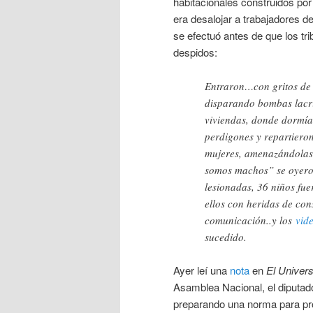
habitacionales construidos po
era desalojar a trabajadores 
se efectuó antes de que los tri
despidos:
Entraron…con gritos de 
disparando bombas lacri
viviendas, donde dormí
perdigones y repartieron
mujeres, amenazándolas 
somos machos” se oyero
lesionadas, 36 niños fuer
ellos con heridas de co
comunicación..y los
vid
sucedido.
Ayer leí una
nota
en
El Univer
Asamblea Nacional, el diputado
preparando una norma para proh