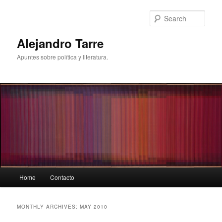
Skip
Skip
to
to
Sear
primary
secondary
content
content
Alejandro Tarre
Apuntes sobre política y literatura.
Main
Home
Contacto
menu
MONTHLY ARCHIVES:
MAY 2010