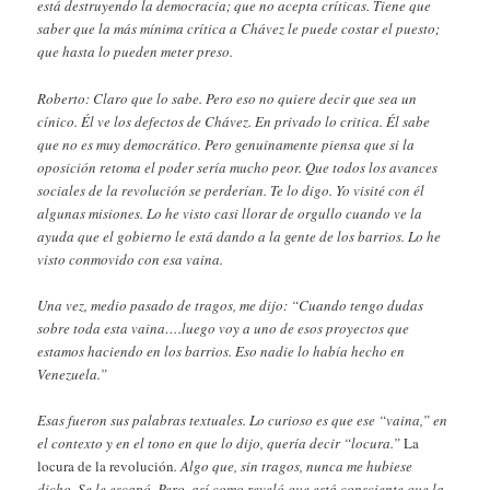
está destruyendo la democracia; que no acepta críticas. Tiene que
saber que la más mínima crítica a Chávez le puede costar el puesto;
que hasta lo pueden meter preso.
Roberto: Claro que lo sabe. Pero eso no quiere decir que sea un
cínico. Él ve los defectos de Chávez. En privado lo critica. Él sabe
que no es muy democrático. Pero genuinamente piensa que si la
oposición retoma el poder sería mucho peor. Que todos los avances
sociales de la revolución se perderían. Te lo digo. Yo visité con él
algunas misiones. Lo he visto casi llorar de orgullo cuando ve la
ayuda que el gobierno le está dando a la gente de los barrios. Lo he
visto conmovido con esa vaina.
Una vez, medio pasado de tragos, me dijo: “Cuando tengo dudas
sobre toda esta vaina….luego voy a uno de esos proyectos que
estamos haciendo en los barrios. Eso nadie lo había hecho en
Venezuela.”
Esas fueron sus palabras textuales. Lo curioso es que ese “vaina,” en
el contexto y en el tono en que lo dijo, quería decir “locura.”
La
locura de la revolución
. Algo que, sin tragos, nunca me hubiese
dicho. Se le escapó. Pero, así como reveló que está consciente que la