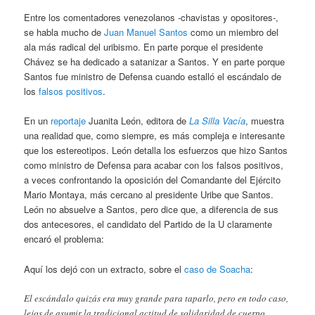
Entre los comentadores venezolanos -chavistas y opositores-,
se habla mucho de
Juan Manuel Santos
como un miembro del
ala más radical del uribismo. En parte porque el presidente
Chávez se ha dedicado a satanizar a Santos. Y en parte porque
Santos fue ministro de Defensa cuando estalló el escándalo de
los
falsos positivos
.
En un
reportaje
Juanita León, editora de
La Silla Vacía
, muestra
una realidad que, como siempre, es más compleja e interesante
que los estereotipos. León detalla los esfuerzos que hizo Santos
como ministro de Defensa para acabar con los falsos positivos,
a veces confrontando la oposición del Comandante del Ejército
Mario Montaya, más cercano al presidente Uribe que Santos.
León no absuelve a Santos, pero dice que, a diferencia de sus
dos antecesores, el candidato del Partido de la U claramente
encaró el problema:
Aquí los dejó con un extracto, sobre el
caso de Soacha
:
El escándalo quizás era muy grande para taparlo, pero en todo caso,
lejos de asumir la tradicional actitud de solidaridad de cuerpo,