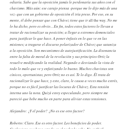
odiaría. Sabe que la oposición jamás le perdonaría sus años con el
chavismo. Más aún: ese carajo piensa -porque me lo dijo más de una
vez- que con un gobierno de oposición él iría preso. Por eso, en su
mente, él debe pensar que con Chávez tiene que ir
all the way
. No me
lo ha dicho, pero es obvio…En fin, todos estos factores lo llevan a
tratar de racionalizar su posición; a llegar a extremos demenciales
para justificar lo que hace. A poner énfasis en lo que ve en las
misiones; a tragarse el discurso polarizador de Chávez que sataniza
a la oposición. Son mecanismos de autojustificación. La disonancia
entre la falta de moral de la revolución y sus principios Ortiz la
resuelve modificando la realidad. Negando o desviando la vista de
todo lo malo que ve y enfatizando lo bueno. Muchos chavistas son
cínicos, oportunistas, pero Ortiz no es así. Te lo digo. Él trata de
racionalizar lo que hace, y esto, claro, le causa a veces mucho estrés,
porque no es fácil justificar las locuras de Chávez. Esta tensión
interna uno la nota. Quizá estoy especulando, pero siempre me
pareció que bebe mucho en parte para aliviar estas tensiones.
Alejandro: ¿Y el poder? ¿No es ese otro factor?
Roberto: Claro. Ese es otro factor. Los beneficios de poder.
Cualquiera que haya estado en el poder lo sabe. No es fácil