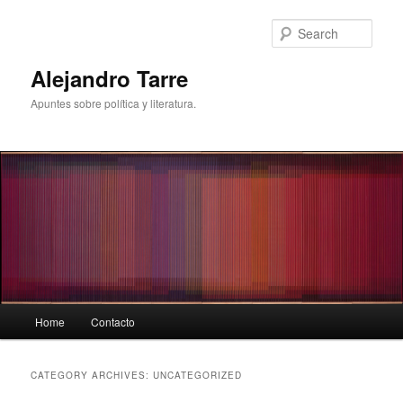
Skip
Skip
to
to
Sear
primary
secondary
content
content
Alejandro Tarre
Apuntes sobre política y literatura.
Main
Home
Contacto
menu
CATEGORY ARCHIVES:
UNCATEGORIZED