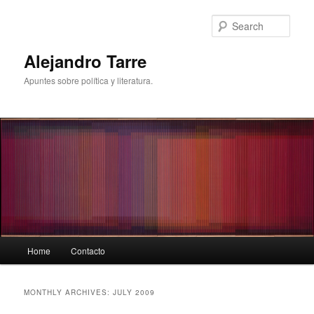
Skip
Skip
to
to
Sear
primary
secondary
content
content
Alejandro Tarre
Apuntes sobre política y literatura.
Main
Home
Contacto
menu
MONTHLY ARCHIVES:
JULY 2009