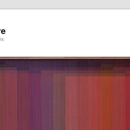
re
ra.