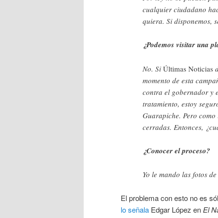
cualquier ciudadano hac
quiera. Si disponemos, s
¿Podemos visitar una pl
No. Si
Últimas Noticias
d
momento de esta campañ
contra el gobernador y e
tratamiento, estoy segur
Guarapiche. Pero como l
cerradas. Entonces, ¿cuá
¿Conocer el proceso?
Yo le mando las fotos de 
El problema con esto no es sól
lo señala
Edgar López en
El N