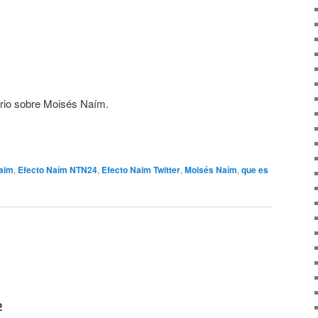
rio sobre Moisés Naím.
aim
,
Efecto Naím NTN24
,
Efecto Naim Twitter
,
Moisés Naím
,
que es
2