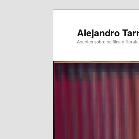
Skip
Skip
to
to
primary
secondary
Alejandro Tar
content
content
Apuntes sobre política y literatu