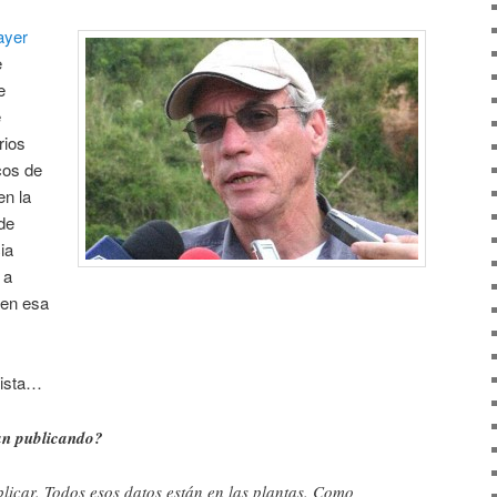
ayer
e
e
e
rios
cos de
en la
de
ia
 a
 en esa
evista…
án publicando?
licar. Todos esos datos están en las plantas. Como