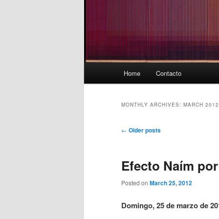
Main
Home
Contacto
menu
MONTHLY ARCHIVES:
MARCH 2012
Post
←
Older posts
navigation
Efecto Naím por
Posted on
March 25, 2012
Domingo, 25 de marzo de 20