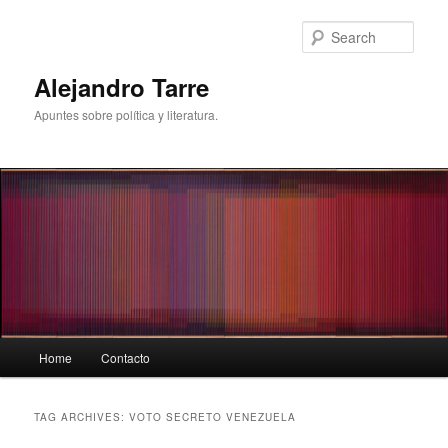
Skip
Skip
to
to
Sear
primary
secondary
content
content
Alejandro Tarre
Apuntes sobre política y literatura.
Main
Home
Contacto
menu
TAG ARCHIVES:
VOTO SECRETO VENEZUELA