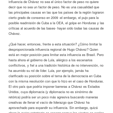
influencia de Chávez no sea el único factor de peso no quiere
decir que no sea un factor de peso. No es una casualidad que
las principales causas en las que los países de la región lograron
cierto grado de consenso en 2009 -el embargo, el pujo para la
posible readmisión de Cuba a la OEA, el golpe en Honduras y las
críticas al acuerdo de las bases- hayan sido
todas
las causas de
Chávez.
¿Qué hacer, entonces, frente a esta situación? ¿Cómo limitar la
desproporcionada influencia regional de Hugo Chávez? Quien
está en mejor posición para limitar esta influencia es Brasil. Pero
hasta ahora el gobierno de Lula, alérgico a los escenarios
conflictivos, y fiel a una tradición histórica de no intervención, no
ha asumido su rol de líder. Lula, por ejemplo, jamás ha
clarificado su posición sobre el tema de la democracia en Cuba
con la misma resolución con que lo hizo en el caso de Honduras.
El otro país que podría imponer barreras a Chávez es Estados
Unidos, cuya diplomacia (y diplomacia no es sinónimo de
retórica) podría ser un poco más agresiva buscando maneras
creativas de llenar el vacío de liderazgo que Chávez ha
aprovechado para expandir su influencia. Sin embargo, quizá
ahora la mejor estrategia es esperar porque los vientos no soplan