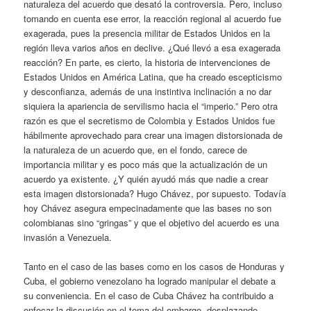
naturaleza del acuerdo que desató la controversia. Pero, incluso
tomando en cuenta ese error, la reacción regional al acuerdo fue
exagerada, pues la presencia militar de Estados Unidos en la
región lleva varios años en declive. ¿Qué llevó a esa exagerada
reacción? En parte, es cierto, la historia de intervenciones de
Estados Unidos en América Latina, que ha creado escepticismo
y desconfianza, además de una instintiva inclinación a no dar
siquiera la apariencia de servilismo hacia el “imperio.” Pero otra
razón es que el secretismo de Colombia y Estados Unidos fue
hábilmente aprovechado para crear una imagen distorsionada de
la naturaleza de un acuerdo que, en el fondo, carece de
importancia militar y es poco más que la actualización de un
acuerdo ya existente. ¿Y quién ayudó más que nadie a crear
esta imagen distorsionada? Hugo Chávez, por supuesto. Todavía
hoy Chávez asegura empecinadamente que las bases no son
colombianas sino “gringas” y que el objetivo del acuerdo es una
invasión a Venezuela.
Tanto en el caso de las bases como en los casos de Honduras y
Cuba, el gobierno venezolano ha logrado manipular el debate a
su conveniencia. En el caso de Cuba Chávez ha contribuido a
enfocar la discusión en el tema del embargo, desplazando