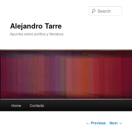
Skip
to
Sear
primary
content
Alejandro Tarre
Apuntes sobre política y literatura.
Main
Home
Contacto
menu
Post
←
Previous
Next
→
navigation