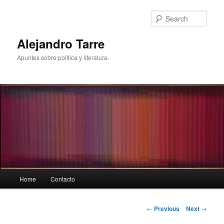
Skip
to
Sear
primary
content
Alejandro Tarre
Apuntes sobre política y literatura.
Main
Home
Contacto
menu
Post
←
Previous
Next
→
navigation