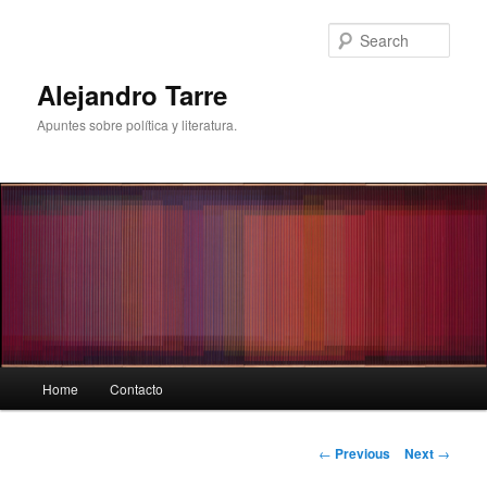
Skip
to
Sear
primary
content
Alejandro Tarre
Apuntes sobre política y literatura.
Main
Home
Contacto
menu
Post
←
Previous
Next
→
navigation