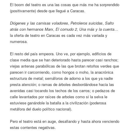
El boom del teatro es una las cosas que más me ha sorprendido
(positivamente) desde que llegué a Caracas.
Diógenes y las camisas voladores
,
Petroleros suicidas
,
Salto
atrás con hermanos Marx
,
El cornudo 2
,
Una más y la cuenta
…
la oferta de teatro en Caracas es cada vez más variada y
numerosa.
El resto del país empeora. Uno ve, por ejemplo, edificios de
clase media que se han deteriorado hasta parecer casi ranchos;
viejas antenas parabólicas de las que brotan retoños verdes que
parecen ir carcomiendo, como hongos o moho, la anacrónica
estructura de metal; semáforos de adorno a los que ya nadie
presta atención; o ramas de árboles desbordándose hacia las
avenidas casi tocando los techos de los carros; o pedazos de
calle levantados por raíces de arboles como si la selva le
estuviese ganándole la batalla a la civilización (poderosa
metáfora del duelo político nacional).
Pero el teatro está en auge, desafiando y hasta ahora venciendo
estas corrientes negativas.