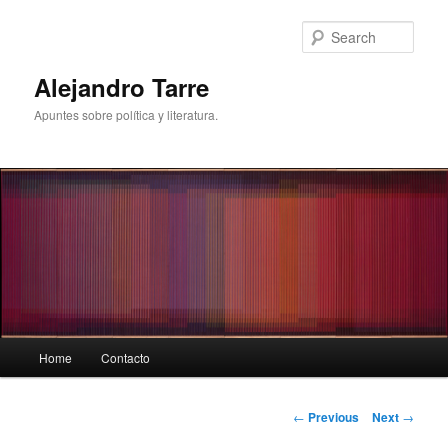
Skip
to
Sear
primary
content
Alejandro Tarre
Apuntes sobre política y literatura.
Main
Home
Contacto
menu
Post
←
Previous
Next
→
navigation