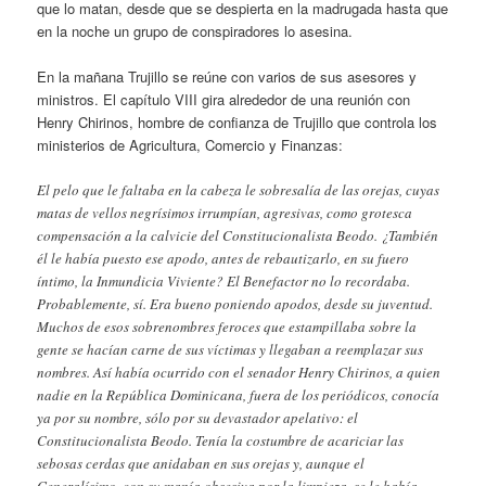
que lo matan, desde que se despierta en la madrugada hasta que
en la noche un grupo de conspiradores lo asesina.
En la mañana Trujillo se reúne con varios de sus asesores y
ministros. El capítulo VIII gira alrededor de una reunión con
Henry Chirinos, hombre de confianza de Trujillo que controla los
ministerios de Agricultura, Comercio y Finanzas:
El pelo que le faltaba en la cabeza le sobresalía de las orejas, cuyas
matas de vellos negrísimos irrumpían, agresivas, como grotesca
compensación a la calvicie del Constitucionalista Beodo. ¿También
él le había puesto ese apodo, antes de rebautizarlo, en su fuero
íntimo, la Inmundicia Viviente? El Benefactor no lo recordaba.
Probablemente, sí. Era bueno poniendo apodos, desde su juventud.
Muchos de esos sobrenombres feroces que estampillaba sobre la
gente se hacían carne de sus víctimas y llegaban a reemplazar sus
nombres. Así había ocurrido con el senador Henry Chirinos, a quien
nadie en la República Dominicana, fuera de los periódicos, conocía
ya por su nombre, sólo por su devastador apelativo: el
Constitucionalista Beodo. Tenía la costumbre de acariciar las
sebosas cerdas que anidaban en sus orejas y, aunque el