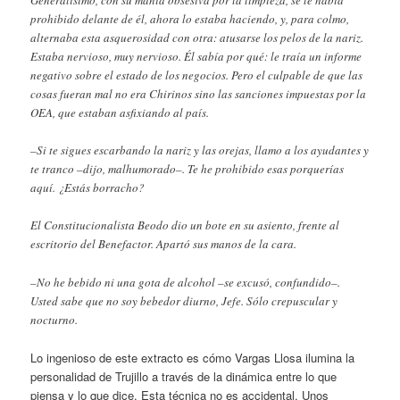
Generalísimo, con su manía obsesiva por la limpieza, se le había
prohibido delante de él, ahora lo estaba haciendo, y, para colmo,
alternaba esta asquerosidad con otra: atusarse los pelos de la nariz.
Estaba nervioso, muy nervioso. Él sabía por qué: le traía un informe
negativo sobre el estado de los negocios. Pero el culpable de que las
cosas fueran mal no era Chirinos sino las sanciones impuestas por la
OEA, que estaban asfixiando al país.
–Si te sigues escarbando la nariz y las orejas, llamo a los ayudantes y
te tranco –dijo, malhumorado–. Te he prohibido esas porquerías
aquí. ¿Estás borracho?
El Constitucionalista Beodo dio un bote en su asiento, frente al
escritorio del Benefactor. Apartó sus manos de la cara.
–No he bebido ni una gota de alcohol –se excusó, confundido–.
Usted sabe que no soy bebedor diurno, Jefe. Sólo crepuscular y
nocturno.
Lo ingenioso de este extracto es cómo Vargas Llosa ilumina la
personalidad de Trujillo a través de la dinámica entre lo que
piensa y lo que dice. Esta técnica no es accidental. Unos