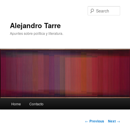
Skip
to
Sear
primary
content
Alejandro Tarre
Apuntes sobre política y literatura.
Main
Home
Contacto
menu
Post
←
Previous
Next
→
navigation