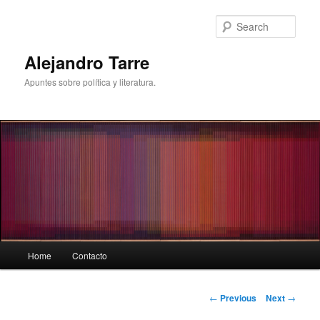
Skip
to
Sear
primary
content
Alejandro Tarre
Apuntes sobre política y literatura.
Main
Home
Contacto
menu
Post
←
Previous
Next
→
navigation