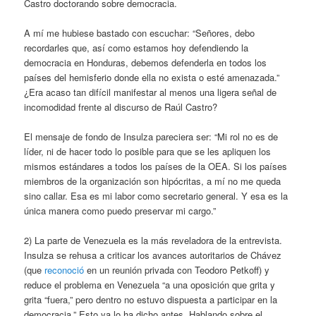
Castro doctorando sobre democracia.
A mí me hubiese bastado con escuchar: “Señores, debo
recordarles que, así como estamos hoy defendiendo la
democracia en Honduras, debemos defenderla en todos los
países del hemisferio donde ella no exista o esté amenazada.”
¿Era acaso tan difícil manifestar al menos una ligera señal de
incomodidad frente al discurso de Raúl Castro?
El mensaje de fondo de Insulza pareciera ser: “Mi rol no es de
líder, ni de hacer todo lo posible para que se les apliquen los
mismos estándares a todos los países de la OEA. Si los países
miembros de la organización son hipócritas, a mí no me queda
sino callar. Esa es mi labor como secretario general. Y esa es la
única manera como puedo preservar mi cargo.”
2) La parte de Venezuela es la más reveladora de la entrevista.
Insulza se rehusa a criticar los avances autoritarios de Chávez
(que
reconoció
en un reunión privada con Teodoro Petkoff) y
reduce el problema en Venezuela “a una oposición que grita y
grita “fuera,” pero dentro no estuvo dispuesta a participar en la
democracia.” Esto ya lo ha dicho antes. Hablando sobre el