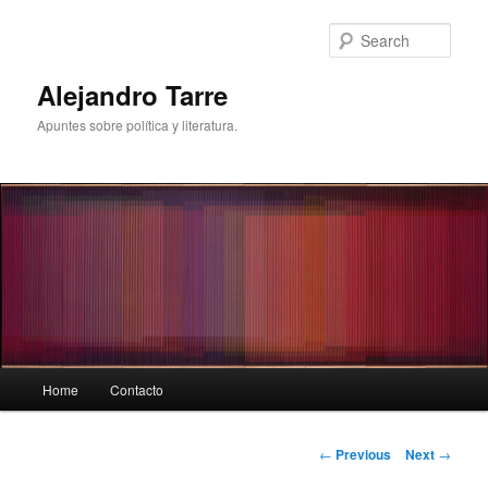
Skip
to
Sear
primary
content
Alejandro Tarre
Apuntes sobre política y literatura.
Main
Home
Contacto
menu
Post
←
Previous
Next
→
navigation