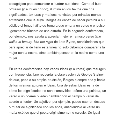
pedagógico para comunicar e ilustrar sus ideas. Como el buen
profesor (y el buen crítico), ilumina en los textos que cita
significados, texturas y matices no vistos por miradas menos
entrenadas que la suya. Borges es capaz de hacer percibir a su
público el tenue hálito de ternura que emana un verso o el pulso
ligeramente fúnebre de una estrofa. En la segunda conferencia,
por ejemplo, nos ayuda a apreciar mejor el famoso verso
She
walks in beauty, like the night
de Lord Byron, señalándonos que
para apreciar de lleno esta línea no sólo debemos comparar a la
mujer con la noche, sino también pensar en la noche como una
mujer.
En estas conferencias hay varias ideas (y autores) que resurgen
con frecuencia. Uno recuerda la observación de George Steiner
de que, pese a su amplia erudición, Borges siempre cita y habla
de los mismos autores e ideas. Una de estas ideas es la de
cómo los significados no son inamovibles; cómo una palabra, un
verso o un poema pueden cambiar con el tiempo o variar de
acorde al lector. Un adjetivo, por ejemplo, puede caer en desuso
o mutar de significado con los años, añadiéndole al verso un
matiz exótico que el poeta originalmente no calculó. De igual