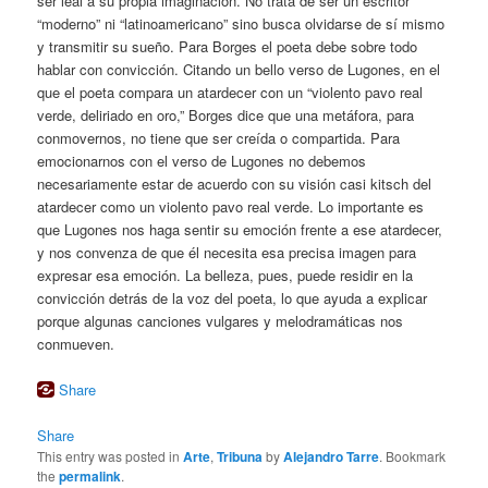
ser leal a su propia imaginación. No trata de ser un escritor
“moderno” ni “latinoamericano” sino busca olvidarse de sí mismo
y transmitir su sueño. Para Borges el poeta debe sobre todo
hablar con convicción. Citando un bello verso de Lugones, en el
que el poeta compara un atardecer con un “violento pavo real
verde, deliriado en oro,” Borges dice que una metáfora, para
conmovernos, no tiene que ser creída o compartida. Para
emocionarnos con el verso de Lugones no debemos
necesariamente estar de acuerdo con su visión casi kitsch del
atardecer como un violento pavo real verde. Lo importante es
que Lugones nos haga sentir su emoción frente a ese atardecer,
y nos convenza de que él necesita esa precisa imagen para
expresar esa emoción. La belleza, pues, puede residir en la
convicción detrás de la voz del poeta, lo que ayuda a explicar
porque algunas canciones vulgares y melodramáticas nos
conmueven.
Share
Share
This entry was posted in
Arte
,
Tribuna
by
Alejandro Tarre
. Bookmark
the
permalink
.