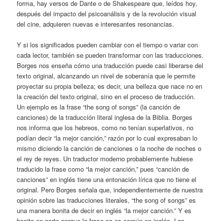
forma, hay versos de Dante o de Shakespeare que, leídos hoy,
después del impacto del psicoanálisis y de la revolución visual
del cine, adquieren nuevas e interesantes resonancias.
Y si los significados pueden cambiar con el tiempo o variar con
cada lector, también se pueden transformar con las traducciones.
Borges nos enseña cómo una traducción puede casi liberarse del
texto original, alcanzando un nivel de soberanía que le permite
proyectar su propia belleza; es decir, una belleza que nace no en
la creación del texto original, sino en el proceso de traducción.
Un ejemplo es la frase “the song of songs” (la canción de
canciones) de la traducción literal inglesa de la Biblia. Borges
nos informa que los hebreos, como no tenían superlativos, no
podían decir “la mejor canción,” razón por lo cual expresaban lo
mismo diciendo la canción de canciones o la noche de noches o
el rey de reyes. Un traductor moderno probablemente hubiese
traducido la frase como “la mejor canción,” pues “canción de
canciones” en inglés tiene una entonación lírica que no tiene el
original. Pero Borges señala que, independientemente de nuestra
opinión sobre las traducciones literales, “the song of songs” es
una manera bonita de decir en inglés “la mejor canción.” Y es
bonita en parte porque la frase no es común en inglés. Las