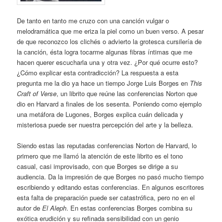
De tanto en tanto me cruzo con una canción vulgar o
melodramática que me eriza la piel como un buen verso. A pesar
de que reconozco los clichés o advierto la grotesca cursilería de
la canción, ésta logra tocarme algunas fibras íntimas que me
hacen querer escucharla una y otra vez. ¿Por qué ocurre esto?
¿Cómo explicar esta contradicción? La respuesta a esta
pregunta me la dio ya hace un tiempo Jorge Luis Borges en
This
Craft of Verse
, un librito que reúne las conferencias Norton que
dio en Harvard a finales de los sesenta. Poniendo como ejemplo
una metáfora de Lugones, Borges explica cuán delicada y
misteriosa puede ser nuestra percepción del arte y la belleza.
Siendo estas las reputadas conferencias Norton de Harvard, lo
primero que me llamó la atención de este librito es el tono
casual, casi improvisado, con que Borges se dirige a su
audiencia. Da la impresión de que Borges no pasó mucho tiempo
escribiendo y editando estas conferencias. En algunos escritores
esta falta de preparación puede ser catastrófica, pero no en el
autor de
El Aleph
. En estas conferencias Borges combina su
exótica erudición y su refinada sensibilidad con un genio