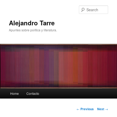
Skip
to
Sear
primary
content
Alejandro Tarre
Apuntes sobre política y literatura.
Main
Home
Contacto
menu
Post
←
Previous
Next
→
navigation