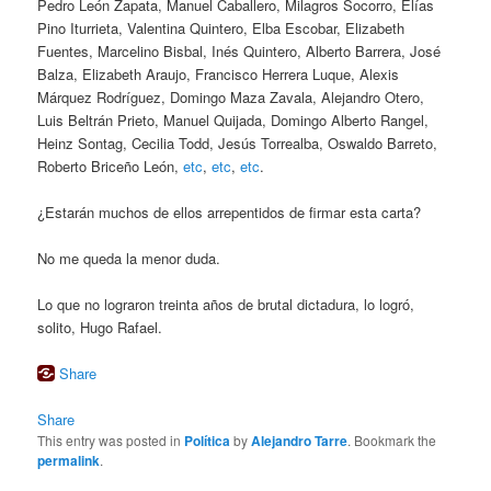
Pedro León Zapata, Manuel Caballero, Milagros Socorro, Elías
Pino Iturrieta, Valentina Quintero, Elba Escobar, Elizabeth
Fuentes, Marcelino Bisbal, Inés Quintero, Alberto Barrera, José
Balza, Elizabeth Araujo, Francisco Herrera Luque, Alexis
Márquez Rodríguez, Domingo Maza Zavala, Alejandro Otero,
Luis Beltrán Prieto, Manuel Quijada, Domingo Alberto Rangel,
Heinz Sontag, Cecilia Todd, Jesús Torrealba, Oswaldo Barreto,
Roberto Briceño León,
etc
,
etc
,
etc
.
¿Estarán muchos de ellos arrepentidos de firmar esta carta?
No me queda la menor duda.
Lo que no lograron treinta años de brutal dictadura, lo logró,
solito, Hugo Rafael.
Share
Share
This entry was posted in
Política
by
Alejandro Tarre
. Bookmark the
permalink
.