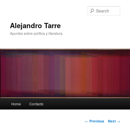
Skip
to
Sear
primary
content
Alejandro Tarre
Apuntes sobre política y literatura.
Main
Home
Contacto
menu
Post
←
Previous
Next
→
navigation