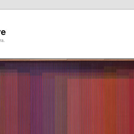
re
ra.