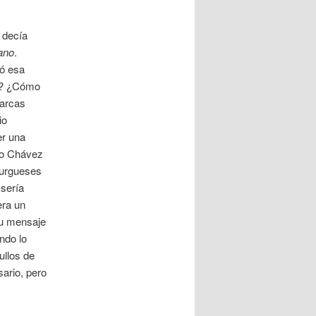
 decía
ano
.
ió esa
or? ¿Cómo
garcas
io
er una
ndo Chávez
 burgueses
 sería
era un
Su mensaje
ndo lo
ullos de
ario, pero