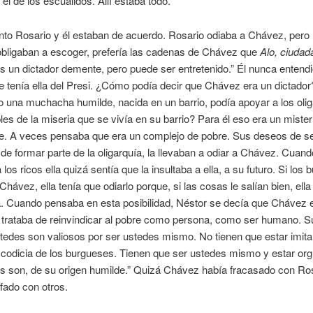
 el de los escuálidos. Allí estaba todo.
nto Rosario y él estaban de acuerdo. Rosario odiaba a Chávez, pero
 obligaban a escoger, prefería las cadenas de Chávez que
Alo, ciudad
 un dictador demente, pero puede ser entretenido.” Él nunca entend
e tenía ella del Presi. ¿Cómo podía decir que Chávez era un dictad
do una muchacha humilde, nacida en un barrio, podía apoyar a los oli
es de la miseria que se vivía en su barrio? Para él eso era un mister
ble. A veces pensaba que era un complejo de pobre. Sus deseos de s
de formar parte de la oligarquía, la llevaban a odiar a Chávez. Cua
 los ricos ella quizá sentía que la insultaba a ella, a su futuro. Si los
Chávez, ella tenía que odiarlo porque, si las cosas le salían bien, ella
a. Cuando pensaba en esta posibilidad, Néstor se decía que Chávez 
l trataba de reinvindicar al pobre como persona, como ser humano. 
tedes son valiosos por ser ustedes mismo. No tienen que estar imita
a codicia de los burgueses. Tienen que ser ustedes mismo y estar org
s son, de su origen humilde.” Quizá Chávez había fracasado con Ros
nfado con otros.