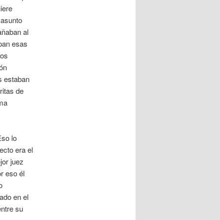
iere
 asunto
añaban al
aban esas
los
ión
s estaban
ritas de
ema
so lo
ecto era el
jor juez
r eso él
o
ado en el
entre su