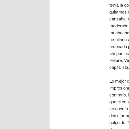
tenía la o
quitarnos 
cansaba. 
moderador,
muchachas 
resultados
ordenada 
ahí por lo
Petare. Ve
capitalista
Lo mejor 
impresiona
contrario.
que el con
se oponía 
desinforma
golpe de 2