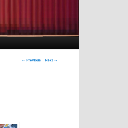
Post
←
Previous
Next
→
navigation