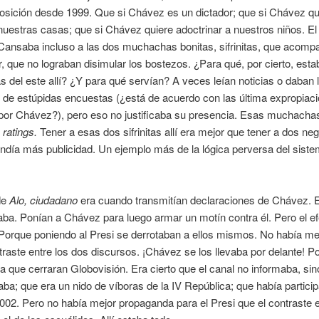
posición desde 1999. Que si Chávez es un dictador; que si Chávez qu
nuestras casas; que si Chávez quiere adoctrinar a nuestros niños. El
Cansaba incluso a las dos muchachas bonitas, sifrinitas, que acomp
 que no lograban disimular los bostezos. ¿Para qué, por cierto, est
del este allí? ¿Y para qué servían? A veces leían noticias o daban 
 de estúpidas encuestas (¿está de acuerdo con las última expropiac
por Chávez?), pero eso no justificaba su presencia. Esas muchacha
s
ratings.
Tener a esas dos sifrinitas allí era mejor que tener a dos neg
ndía más publicidad. Un ejemplo más de la lógica perversa del sist
.
de
Alo, ciudadano
era cuando transmitían declaraciones de Chávez. E
ba. Ponían a Chávez para luego armar un motín contra él. Pero el ef
 Porque poniendo al Presi se derrotaban a ellos mismos. No había me
traste entre los dos discursos. ¡Chávez se los llevaba por delante! Po
a que cerraran Globovisión. Era cierto que el canal no informaba, sin
ba; que era un nido de víboras de la IV República; que había particip
002. Pero no había mejor propaganda para el Presi que el contraste 