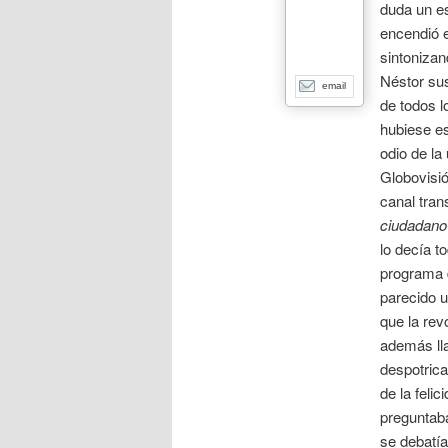
duda un es
encendió e
sintonizan
Néstor sus
email
de todos l
hubiese e
odio de la
Globovisi
canal tran
ciudadano
lo decía t
programa d
parecido u
que la rev
además lla
despotric
de la feli
preguntab
se debatía