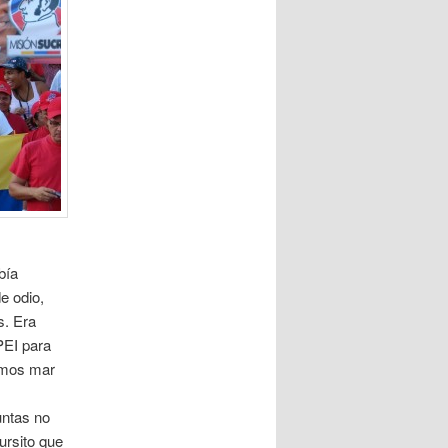
bía
e odio,
s. Era
PEI para
emos mar
untas no
ursito que