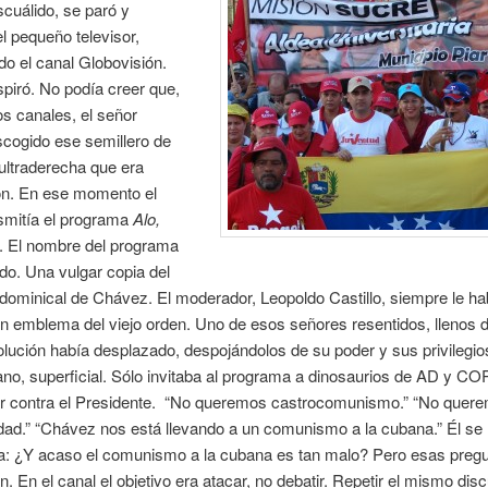
cuálido, se paró y
l pequeño televisor,
do el canal Globovisión.
piró. No podía creer que,
os canales, el señor
scogido ese semillero de
 ultraderecha que era
ón. En ese momento el
smitía el programa
Alo,
. El nombre del programa
odo. Una vulgar copia del
ominical de Chávez. El moderador, Leopoldo Castillo, siempre le ha
n emblema del viejo orden. Uno de esos señores resentidos, llenos d
olución había desplazado, despojándolos de su poder y sus privilegio
no, superficial. Sólo invitaba al programa a dinosaurios de AD y CO
ar contra el Presidente. “No queremos castrocomunismo.” “No quer
cidad.” “Chávez nos está llevando a un comunismo a la cubana.” Él se
a: ¿Y acaso el comunismo a la cubana es tan malo? Pero esas preg
n. En el canal el objetivo era atacar, no debatir. Repetir el mismo disc