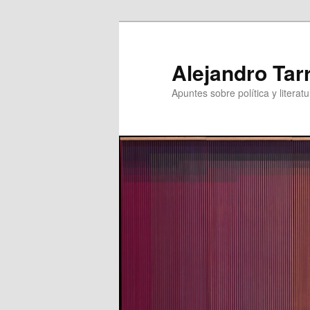
Skip
to
primary
Alejandro Tar
content
Apuntes sobre política y literatu