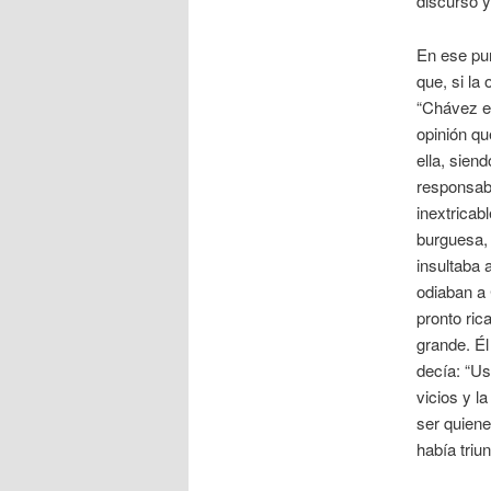
discurso y
En ese pu
que, si la
“Chávez es
opinión qu
ella, sien
responsabl
inextrica
burguesa, 
insultaba a
odiaban a 
pronto ric
grande. É
decía: “Us
vicios y l
ser quiene
había triu