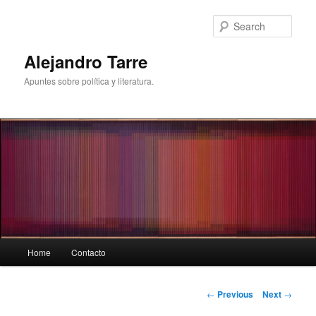
Skip
to
Sear
primary
content
Alejandro Tarre
Apuntes sobre política y literatura.
Main
Home
Contacto
menu
Post
←
Previous
Next
→
navigation