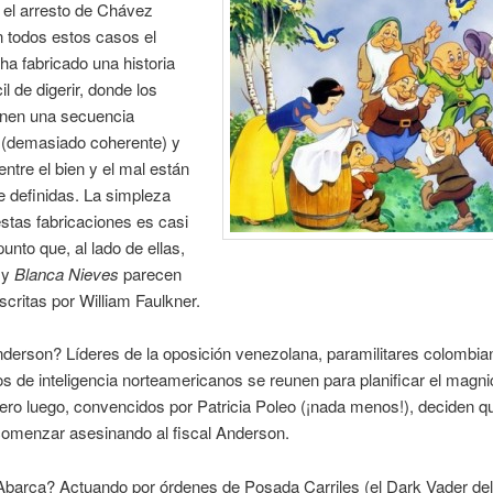
 el arresto de Chávez
 todos estos casos el
a fabricado una historia
il de digerir, donde los
enen una secuencia
 (demasiado coherente) y
entre el bien y el mal están
 definidas. La simpleza
stas fabricaciones es casi
l punto que, al lado de ellas,
y
Blanca Nieves
parecen
escritas por William Faulkner.
derson? Líderes de la oposición venezolana, paramilitares colombia
os de inteligencia norteamericanos se reunen para planificar el magni
ro luego, convencidos por Patricia Poleo (¡nada menos!), deciden qu
comenzar asesinando al fiscal Anderson.
barca? Actuando por órdenes de Posada Carriles (el Dark Vader del