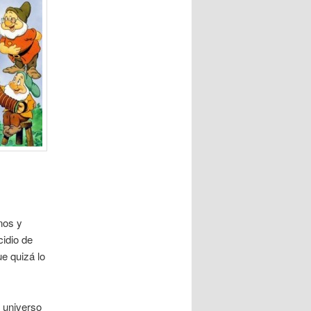
nos y
cidio de
e quizá lo
 universo