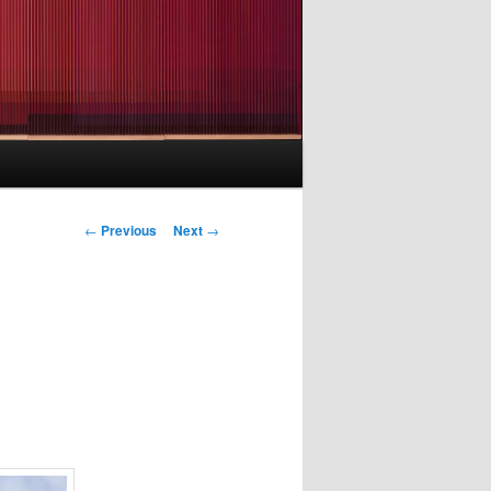
Post
←
Previous
Next
→
navigation