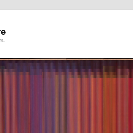
re
ra.