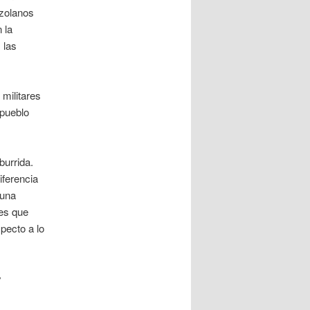
ezolanos
 la
 las
 militares
 pueblo
burrida.
iferencia
 una
les que
pecto a lo
y