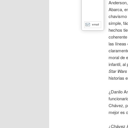
Anderson,
Abarca, en
chavismo h
simple, fác
email
hechos ti
coherente
las líneas 
claramente
moral de e
infantil, a
Star Wars
historias 
¿Danilo An
funcionari
Chávez, pe
mejor es 
¿Chávez A