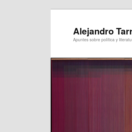
Skip
to
primary
Alejandro Tar
content
Apuntes sobre política y literatu