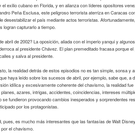
y el exilio cubano en Florida, y en alianza con líderes opositores ven
ndro Peña Esclusa, este peligroso terrorista aterriza en Caracas con
de desestabilizar el país mediante actos terroristas. Afortunadamente,
s logran capturarlo a tiempo.
de abril de 2002? La oposición, aliada con el imperio yanqui y algunos
 derroca al presidente Chávez. El plan premeditado fracasa porque el
calles y salva al presidente.
to, la realidad detrás de estos episodios no es tan simple, sonsa y a
que haya leído sobre los sucesos de abril, por ejemplo, sabe que, a d
sión idílica y excesivamente coherente del chavismo, la realidad fue
planes, azares, intrigas, accidentes, coincidencias, intereses múltip
o se fundieron provocando cambios inesperados y sorprendentes res
ticipado por los protagonistas.
d, pues, es mucho más interesantes que las fantasías de Walt Disne
 por el chavismo.