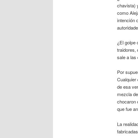
chavista) 
como Aleja
intención 
autoridade
¿El golpe 
traidores,
sale a las 
Por supues
Cualquier 
de esa ver
mezcla de 
chocaron 
que fue an
La realida
fabricadas