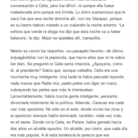
conversación a Celia, pero fue difícil, no porque ella fuese
maleducada sino porque era tímida. Lo único sustancioso que le
sacó fue que esa noche dormiría allí, con los Vásquez, porque
en su barrio habían matado a un malandro la noche anterior. “La
señora que vende la droga me dijo que esta noche va a haber
balacera,” le dijo. Mejor se quedaba allí, tranquilita.
Néstor se comió los tequeños –su pasapalo favorito– de último,
enjuagándolos con la pepsicola, que hacía años que no le sabía
tan bien. Se preguntó si Celia sería chavista. ¿Apoyaría, como
él, al presidente? Sabía que, aunque calladita, Celia era una
muchacha muy inteligente. Una tarde la había pescado leyendo
nada menos que
Padre rico, padre pobre
con lápiz en mano,
subrayando las partes que más le interesaban.
Lamentablemente, había mucha gente inteligente, pensante,
divorciada totalmente de la política. Además, Caracas era cada
vez más opositora. No sólo en el este, donde vivían los ricos y
la oposición siempre había dominado, también, cada vez más,
en el oeste. Donde vivía Celia, en Petare, había ganado hacía
dos años un alcalde opositor. Un alcalde, por cierto, que cada día
era más popular. A él esta tendencia le parecía que era