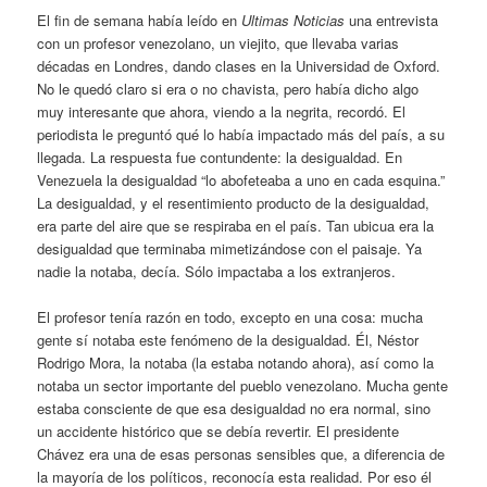
El fin de semana había leído en
Ultimas Noticias
una entrevista
con un profesor venezolano, un viejito, que llevaba varias
décadas en Londres, dando clases en la Universidad de Oxford.
No le quedó claro si era o no chavista, pero había dicho algo
muy interesante que ahora, viendo a la negrita, recordó. El
periodista le preguntó qué lo había impactado más del país, a su
llegada. La respuesta fue contundente: la desigualdad. En
Venezuela la desigualdad “lo abofeteaba a uno en cada esquina.”
La desigualdad, y el resentimiento producto de la desigualdad,
era parte del aire que se respiraba en el país. Tan ubicua era la
desigualdad que terminaba mimetizándose con el paisaje. Ya
nadie la notaba, decía. Sólo impactaba a los extranjeros.
El profesor tenía razón en todo, excepto en una cosa: mucha
gente sí notaba este fenómeno de la desigualdad. Él, Néstor
Rodrigo Mora, la notaba (la estaba notando ahora), así como la
notaba un sector importante del pueblo venezolano. Mucha gente
estaba consciente de que esa desigualdad no era normal, sino
un accidente histórico que se debía revertir. El presidente
Chávez era una de esas personas sensibles que, a diferencia de
la mayoría de los políticos, reconocía esta realidad. Por eso él