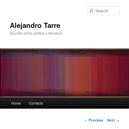
Skip
to
Sear
primary
content
Alejandro Tarre
Apuntes sobre política y literatura.
Main
Home
Contacto
menu
Post
←
Previous
Next
→
navigation