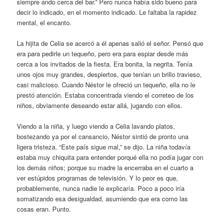
siempre ando cerca del bar.” Pero nunca había sido bueno para
decir lo indicado, en el momento indicado. Le faltaba la rapidez
mental, el encanto.
La hijita de Celia se acercó a él apenas salió el señor. Pensó que
era para pedirle un tequeño, pero era para espiar desde más
cerca a los invitados de la fiesta. Era bonita, la negrita. Tenía
unos ojos muy grandes, despiertos, que tenían un brillo travieso,
casi malicioso. Cuando Néstor le ofreció un tequeño, ella no le
prestó atención. Estaba concentrada viendo el correteo de los
niños, obviamente deseando estar allá, jugando con ellos.
Viendo a la niña, y luego viendo a Celia lavando platos,
bostezando ya por el cansancio, Néstor sintió de pronto una
ligera tristeza. “Este país sigue mal,” se dijo. La niña todavía
estaba muy chiquita para entender porqué ella no podía jugar con
los demás niños; porque su madre la encerraba en el cuarto a
ver estúpidos programas de televisión. Y lo peor es que,
probablemente, nunca nadie le explicaría. Poco a poco iría
somatizando esa desigualdad, asumiendo que era como las
cosas eran. Punto.