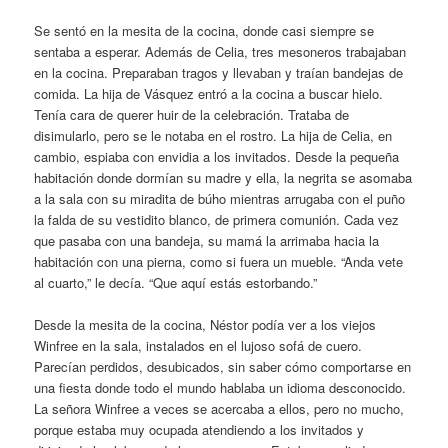
Se sentó en la mesita de la cocina, donde casi siempre se
sentaba a esperar. Además de Celia, tres mesoneros trabajaban
en la cocina. Preparaban tragos y llevaban y traían bandejas de
comida. La hija de Vásquez entró a la cocina a buscar hielo.
Tenía cara de querer huir de la celebración. Trataba de
disimularlo, pero se le notaba en el rostro. La hija de Celia, en
cambio, espiaba con envidia a los invitados. Desde la pequeña
habitación donde dormían su madre y ella, la negrita se asomaba
a la sala con su miradita de búho mientras arrugaba con el puño
la falda de su vestidito blanco, de primera comunión. Cada vez
que pasaba con una bandeja, su mamá la arrimaba hacia la
habitación con una pierna, como si fuera un mueble. “Anda vete
al cuarto,” le decía. “Que aquí estás estorbando.”
Desde la mesita de la cocina, Néstor podía ver a los viejos
Winfree en la sala, instalados en el lujoso sofá de cuero.
Parecían perdidos, desubicados, sin saber cómo comportarse en
una fiesta donde todo el mundo hablaba un idioma desconocido.
La señora Winfree a veces se acercaba a ellos, pero no mucho,
porque estaba muy ocupada atendiendo a los invitados y