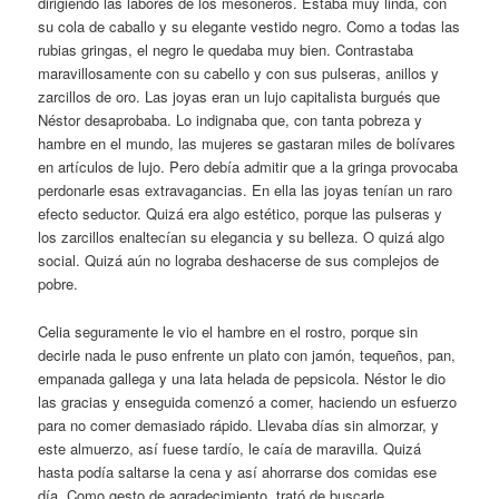
dirigiendo las labores de los mesoneros. Estaba muy linda, con
su cola de caballo y su elegante vestido negro. Como a todas las
rubias gringas, el negro le quedaba muy bien. Contrastaba
maravillosamente con su cabello y con sus pulseras, anillos y
zarcillos de oro. Las joyas eran un lujo capitalista burgués que
Néstor desaprobaba. Lo indignaba que, con tanta pobreza y
hambre en el mundo, las mujeres se gastaran miles de bolívares
en artículos de lujo. Pero debía admitir que a la gringa provocaba
perdonarle esas extravagancias. En ella las joyas tenían un raro
efecto seductor. Quizá era algo estético, porque las pulseras y
los zarcillos enaltecían su elegancia y su belleza. O quizá algo
social. Quizá aún no lograba deshacerse de sus complejos de
pobre.
Celia seguramente le vio el hambre en el rostro, porque sin
decirle nada le puso enfrente un plato con jamón, tequeños, pan,
empanada gallega y una lata helada de pepsicola. Néstor le dio
las gracias y enseguida comenzó a comer, haciendo un esfuerzo
para no comer demasiado rápido. Llevaba días sin almorzar, y
este almuerzo, así fuese tardío, le caía de maravilla. Quizá
hasta podía saltarse la cena y así ahorrarse dos comidas ese
día. Como gesto de agradecimiento, trató de buscarle