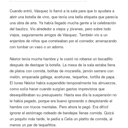
Cuando entró, Vásquez lo llamó a la sala para que lo ayudara a
abrir una botella de vino, que tenía una bella etiqueta que parecía
una obra de arte. Ya había llegado mucha gente a la celebración
del bautizo. Vio alrededor a viejos y jóvenes, pero sobre todo
viejos, seguramente amigos de Vásquez. También vio a un
enjambre de niños que correteaban por el comedor, amenazando
con tumbar un vaso o un adorno.
Néstor tenía mucha hambre y le costó no robarse un bocadillo
después de destapar la botella. La mesa de la sala estaba llena
de platos con comida, bolitas de mozarella, jamón serrano con
melón, empanada gallega, aceitunas, tequeños, tortilla de papa.
El lunes Néstor había suspendido temporalmente los almuerzos,
como solía hacer cuando surgían gastos imprevistos que
desequilibraban su presupuesto. Hasta ese día la suspensión no
le había pegado, porque era bueno ignorando o despistando el
hambre con trucos mentales. Pero ahora le pegó. Era difícil
ignorar el estómago rodeado de bandejas llenas comida. Quizá
un poquito más tarde, le pedía a Celia un platito de comida, al
menos un par de tequeñitos.