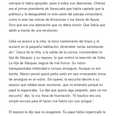
siempre lo había apoyado, pese a todos sus desmanes. Chávez
era el primer presidente de Venezuela que había captado que la
pobreza y la desigualdad no eran parte del paisaje venezolano,
como lo eran las selvas de Amazonas o los llanos de Apure.
Sino que era una aberración que no debía existir. Que había que
abolir a través de una revolución.
Celia se acercó a la niña, la tomó fuertemente del brazo y la
encerró en la pequeña habitación, diciéndole “estás estorbando
ahí.” Cerca de la niña, a la salida de la cocina, conversaban la
hija de Vásquez y su esposo, lo que motivó la reacción de Celia.
La hija de Vásquez seguía de mal humor. Su rostro
transparentaba infelicidad e incluso amargura. Aunque no era
bonita, Néstor pensó quizá podía serlo sin ese innecesario rictus
de amargura en el rostro. Sin querer, la escuchó decirle a su
esposo que odiaba esas reuniones, que no entendía porqué su
papá la organizaba. “Le dije que quería algo pequeño, pero no me
escuchó,” dijo, la voz llena de frustración. “El bautizo era una
simple excusa para él hacer una fiesta con sus amigos.”
El esposo le dijo que no exagerara. Su papá había organizado la