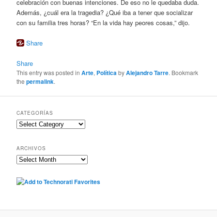
celebración con buenas intenciones. De eso no le quedaba duda.
Además, ¿cuál era la tragedia? ¿Qué iba a tener que socializar
con su familia tres horas? “En la vida hay peores cosas,” dijo.
Share
Share
This entry was posted in
Arte
,
Política
by
Alejandro Tarre
. Bookmark
the
permalink
.
CATEGORÍAS
Categorías
ARCHIVOS
Archivos