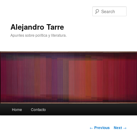
Skip
to
Sear
primary
content
Alejandro Tarre
Apuntes sobre política y literatura.
Main
Home
Contacto
menu
Post
←
Previous
Next
→
navigation