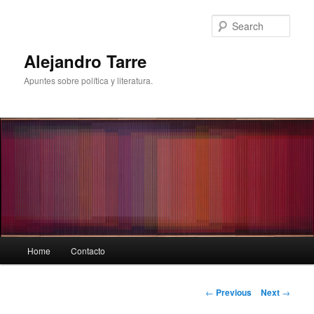
Skip
to
Sear
primary
content
Alejandro Tarre
Apuntes sobre política y literatura.
Main
Home
Contacto
menu
Post
←
Previous
Next
→
navigation