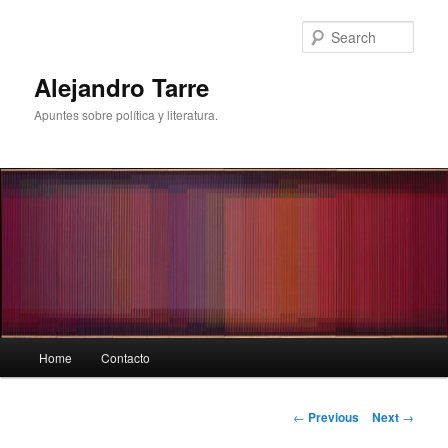
Skip
to
Sear
primary
content
Alejandro Tarre
Apuntes sobre política y literatura.
Main
Home
Contacto
menu
Post
←
Previous
Next
→
navigation