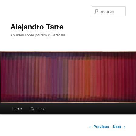
Skip
to
Sear
primary
content
Alejandro Tarre
Apuntes sobre política y literatura.
Main
Home
Contacto
menu
Post
←
Previous
Next
→
navigation