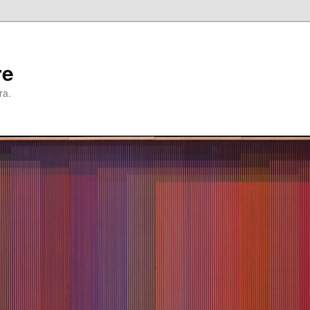
re
ra.