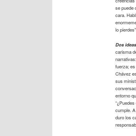
creencias 
se puede d
cara. Hab
enormemen
lo pierdes
Dos ideas
carisma de
narrativas
fuerza; es
Chávez es 
sus minist
conversaci
entorno qu
“¿Puedes c
cumple. A 
duro los c
responsabi