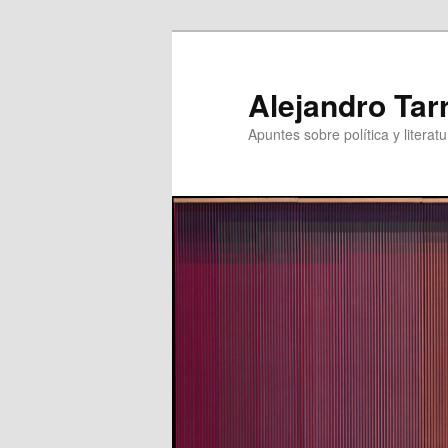
Skip
to
primary
Alejandro Tar
content
Apuntes sobre política y literatu