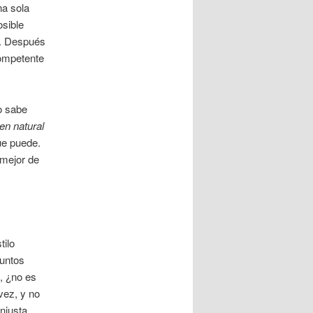
na sola
osible
él. Después
competente
ro sabe
den natural
ue puede.
 mejor de
tilo
puntos
, ¿no es
vez, y no
injusta