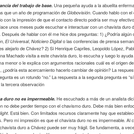
ancia del trabajo de base.
Una pequeña ayuda a la abuelita enferm
 que un año de programación de
Globovisión
. Cuando hablo con el 
o con la impresión de que el contacto directo podría ser muy efectiv
Hace unos meses pude escuchar e interactuar con un chavista duro 
. Después de hablar con él me hice dos preguntas: 1) ¿Podría algún 
ón
,
El Universal
,
Noticiero Digital
o las conferencias de prensa seman
es alejarlo de Chávez? 2) Si Henrique Capriles, Leopoldo López, Pab
na Machado visita a este chavista duro, lo escucha y luego lo ayuda 
a menor o le explica con argumentos racionales cuál es el origen d
 ¿podría esta acercamiento hacerlo cambiar de opinión? La respuest
egunta es un rotundo “no.” La respuesta a la segunda pregunta es “sí.
 la tercera observación
ta duro no es impermeable.
He escuchado a más de un analista dic
ón no debe perder tiempo con el chavismo duro. Debe más bien enfoc
light
. Está bien. Con limitados recursos claramente hay que establec
s. Pero mi impresión es que el chavista duro no es impermeable. Al co
chavista duro a Chávez puede ser muy frágil. Se fundamenta, a vece