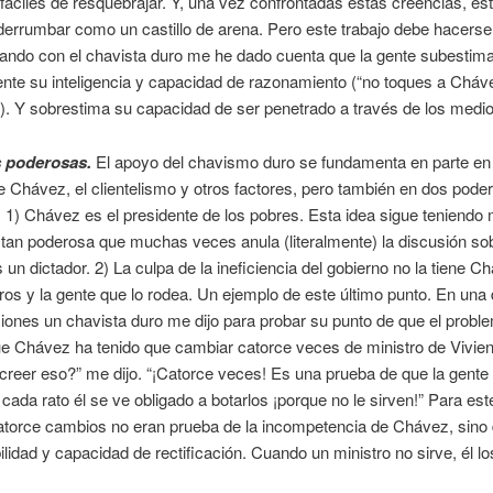
fáciles de resquebrajar. Y, una vez confrontadas estas creencias, es
errumbar como un castillo de arena. Pero este trabajo debe hacerse
lando con el chavista duro me he dado cuenta que la gente subestim
te su inteligencia y capacidad de razonamiento (“no toques a Cháv
”). Y sobrestima su capacidad de ser penetrado a través de los medio
 poderosas.
El apoyo del chavismo duro se fundamenta en parte en 
 Chávez, el clientelismo y otros factores, pero también en dos pode
: 1) Chávez es el presidente de los pobres. Esta idea sigue teniend
 tan poderosa que muchas veces anula (literalmente) la discusión sob
un dictador. 2) La culpa de la ineficiencia del gobierno no la tiene C
ros y la gente que lo rodea. Un ejemplo de este último punto. En una
ones un chavista duro me dijo para probar su punto de que el proble
e Chávez ha tenido que cambiar catorce veces de ministro de Vivie
reer eso?” me dijo. “¡Catorce veces! Es una prueba de que la gente 
cada rato él se ve obligado a botarlos ¡porque no le sirven!” Para est
atorce cambios no eran prueba de la incompetencia de Chávez, sino
lidad y capacidad de rectificación. Cuando un ministro no sirve, él lo