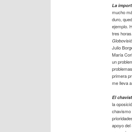
La import
mucho más
duro, qued
ejemplo. 
tres horas
Globovisi
Julio Borg
María Cori
un problem
problemas,
primera pr
me lleva a
El chavis
la oposici
chavismo
prioridade
apoyo del 