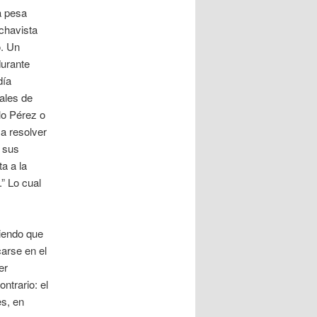
a pesa
chavista
o. Un
durante
día
ales de
lo Pérez o
a resolver
e sus
a a la
” Lo cual
iendo que
arse en el
er
ntrario: el
s, en