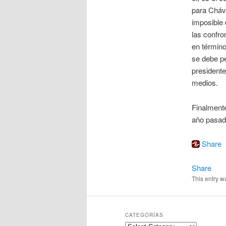
para Cháve
imposible 
las confro
en término
se debe pe
presidente
medios.
Finalmente
año pasa
Share
Share
This entry w
CATEGORÍAS
Categorías