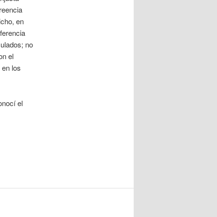
reencia
icho, en
ferencia
culados; no
on el
 en los
onocí el