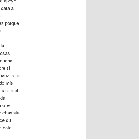
te apoyo
 cara a
a
ez porque
s.
la
rosas
o mucha
re si
hávez, sino
 de mis
ma era el
nda.
no le
e chavista
 de su
s bota.