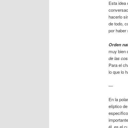
Esta idea 
conversaci
hacerlo si
de todo, c
por haber 
Orden nat
muy bien q
de las co
Para el ch
lo que lo 
—
En la pola
elíptico d
específico
importante
él, es el 