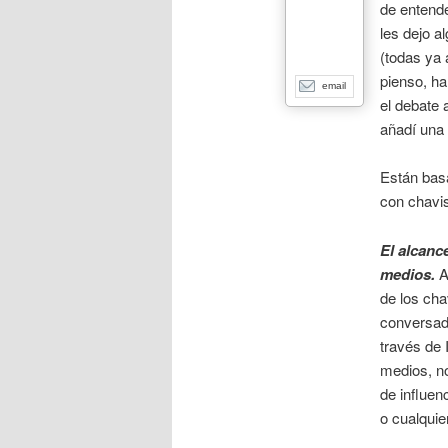
de entende
les dejo 
(todas ya 
pienso, ha
email
el debate 
añadí una 
Están bas
con chavis
El alcance
medios.
A
de los cha
conversad
través de 
medios, no
de influen
o cualquie