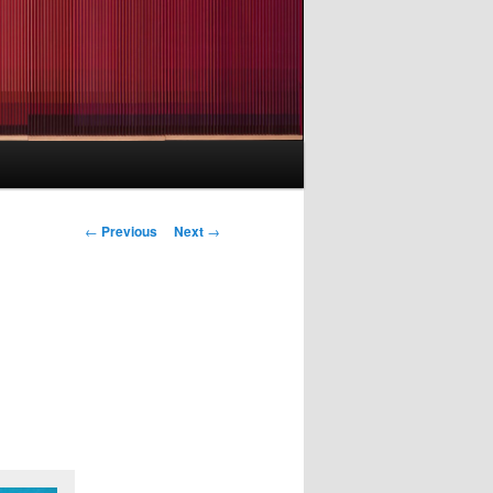
Post
←
Previous
Next
→
navigation