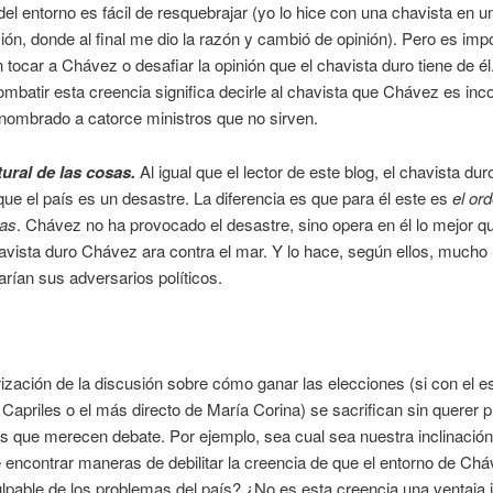
del entorno es fácil de resquebrajar (yo lo hice con una chavista en u
ón, donde al final me dio la razón y cambió de opinión). Pero es imp
n tocar a Chávez o desafiar la opinión que el chavista duro tiene de 
ombatir esta creencia significa decirle al chavista que Chávez es in
nombrado a catorce ministros que no sirven.
ural de las cosas.
Al igual que el lector de este blog, el chavista du
ue el país es un desastre. La diferencia es que para él este es
el or
sas
. Chávez no ha provocado el desastre, sino opera en él lo mejor q
avista duro Chávez ara contra el mar. Y lo hace, según ellos, mucho
harían sus adversarios políticos.
rización de la discusión sobre cómo ganar las elecciones (si con el es
e Capriles o el más directo de María Corina) se sacrifican sin querer 
s que merecen debate. Por ejemplo, sea cual sea nuestra inclinación
 encontrar maneras de debilitar la creencia de que el entorno de Chá
culpable de los problemas del país? ¿No es esta creencia una ventaja 