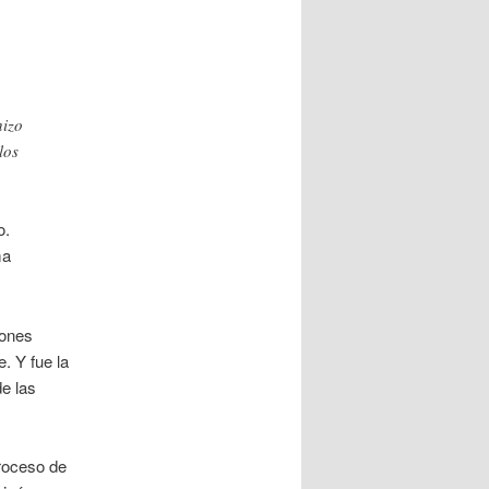
hizo
los
o.
ma
iones
. Y fue la
e las
proceso de