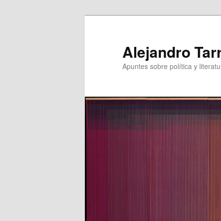
Skip
to
primary
Alejandro Tar
content
Apuntes sobre política y literatu