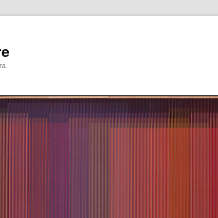
re
ra.