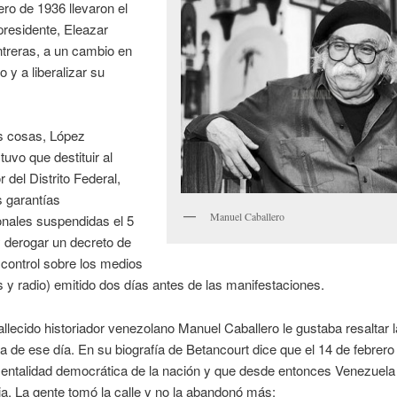
ero de 1936 llevaron el
residente, Eleazar
treras, a un cambio en
o y a liberalizar su
as cosas, López
tuvo que destituir al
 del Distrito Federal,
as garantías
Manuel Caballero
onales suspendidas el 5
 derogar un decreto de
control sobre los medios
s y radio) emitido dos días antes de las manifestaciones.
fallecido historiador venezolano Manuel Caballero le gustaba resaltar l
a de ese día. En su biografía de Betancourt dice que el 14 de febrero
mentalidad democrática de la nación y que desde entonces Venezuela
. La gente tomó la calle y no la abandonó más: