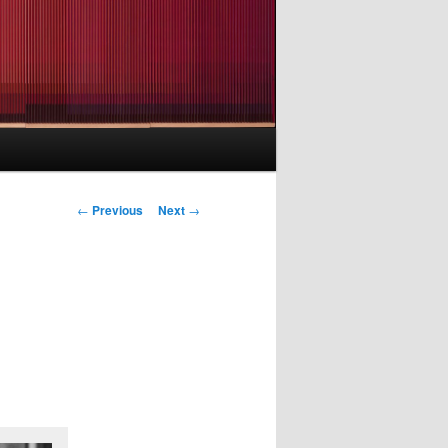
Post
←
Previous
Next
→
navigation