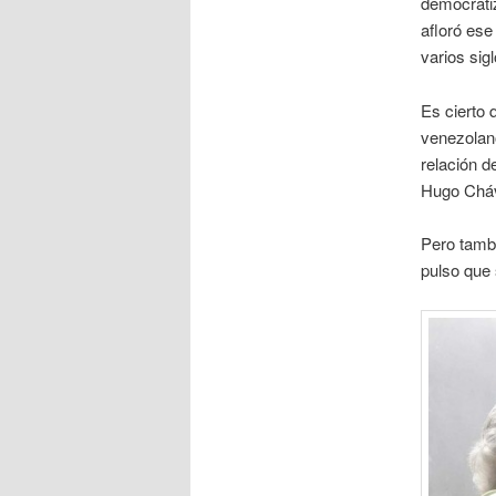
democratiz
afloró ese
varios sigl
Es cierto 
venezolan
relación d
Hugo Chá
Pero tambi
pulso que 