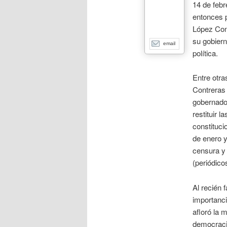
14 de febr
entonces p
López Con
su gobiern
email
política.
Entre otr
Contreras 
gobernador
restituir l
constituci
de enero y
censura y 
(periódico
Al recién 
importanci
afloró la 
democracia