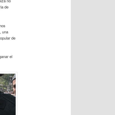
uizá no
ria de
chos
, una
popular de
ganar el