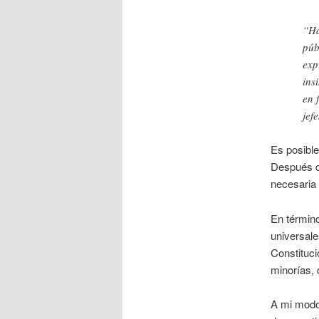
“Ha
púb
exp
ins
en 
jef
Es posible
Después de
necesaria 
En término
universale
Constituci
minorías,
A mi modo 