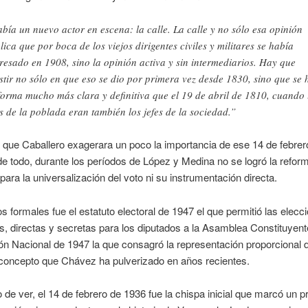
bía un nuevo actor en escena: la calle. La calle y no sólo esa opinión
lica que por boca de los viejos dirigentes civiles y militares se había
resado en 1908, sino la opinión activa y sin intermediarios. Hay que
istir no sólo en que eso se dio por primera vez desde 1830, sino que se 
forma mucho más clara y definitiva que el 19 de abril de 1810, cuando 
es de la poblada eran también los jefes de la sociedad.”
 que Caballero exagerara un poco la importancia de ese 14 de febrer
 todo, durante los períodos de López y Medina no se logró la refor
para la universalización del voto ni su instrumentación directa.
s formales fue el estatuto electoral de 1947 el que permitió las elecc
s, directas y secretas para los diputados a la Asamblea Constituyente
ón Nacional de 1947 la que consagró la representación proporcional d
 concepto que Chávez ha pulverizado en años recientes.
de ver, el 14 de febrero de 1936 fue la chispa inicial que marcó un 