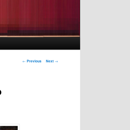
Post
←
Previous
Next
→
navigation
o