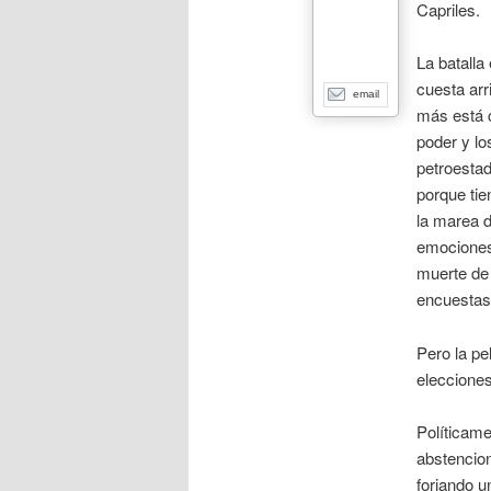
Capriles.
La batalla
cuesta arr
email
más está c
poder y lo
petroestad
porque tie
la marea d
emociones
muerte de 
encuestas 
Pero la pe
elecciones
Políticame
abstencio
forjando u