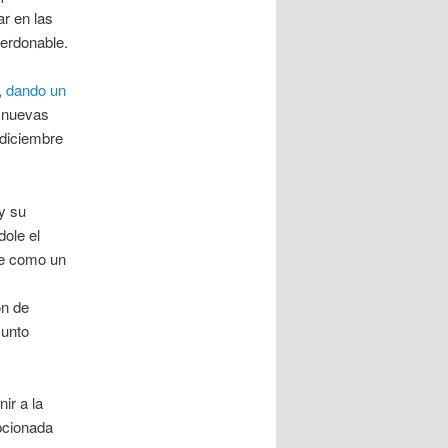
ar en las
perdonable.
,
dando un
n nuevas
 diciembre
y su
dole el
le como un
ón de
sunto
ir a la
epcionada