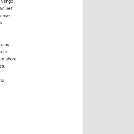
o vengo
artínez
e ese
da
rotes
ue a
tra ahora
es.
 la