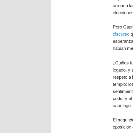
arrear a l
elecciones
Pero Capri
discurso
q
esperanzas
habían me
¿Cuáles fu
legado, y 
respeto a 
templo: lo
sentimient
poder y el
sacrílego:
El segundo
oposición 