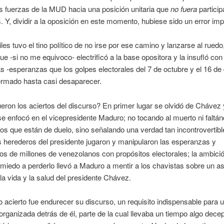
as fuerzas de la MUD hacia una posición unitaria que
no fuera
particip
. Y, dividir a la oposición en este momento, hubiese sido un error im
les tuvo el tino político de no irse por ese camino y lanzarse al ruedo
ue -si no me equivoco- electrificó a la base opositora y la insufló co
 -esperanzas que los golpes electorales del 7 de octubre y el 16 de
rmado hasta casi desaparecer.
eron los aciertos del discurso? En primer lugar se olvidó de Chávez 
se enfocó en el vicepresidente Maduro; no tocando al muerto ni faltán
los que están de duelo, sino señalando una verdad tan incontrovertib
s herederos del presidente jugaron y manipularon las esperanzas y
os de millones de venezolanos con propósitos electorales; la ambici
 miedo a perderlo llevó a Maduro a mentir a los chavistas sobre un a
 la vida y la salud del presidente Chávez.
 acierto fue endurecer su discurso, un requisito indispensable para un
organizada detrás de él, parte de la cual llevaba un tiempo algo dec