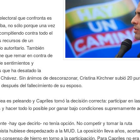
 electoral que confronta es
iba, no sólo porque una vez
ompitiendo contra todo el
s recursos de un
o autoritario. También
ne que remar en contra de
e sentimientos y
 que ha desatado la
Chávez. Sin ánimos de descorazonar, Cristina Kirchner subió 20 pun
después del fallecimiento de su esposo.
lea es peleando y Capriles tomó la decisión correcta: participar en la
 y hacer todo lo posible por ganar bajo condiciones supremamente 
nte -hay que decirlo- no tenía opción. No competir y tomar la ruta
nista hubiese despedazado a la MUD. La oposición lleva años, acert
n consenso de hierro en torno a la participación. Para Capriles no era