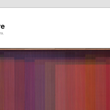
re
ra.