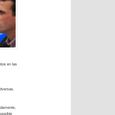
tos en las
s
adversas.
adamente,
 posible