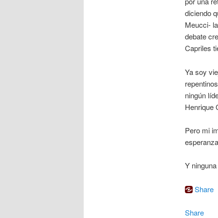
por una r
diciendo q
Meucci- la
debate cre
Capriles t
Ya soy vie
repentinos
ningún líd
Henrique C
Pero mi i
esperanza
Y ninguna 
Share
Share