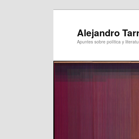
Skip
to
primary
Alejandro Tar
content
Apuntes sobre política y literatu