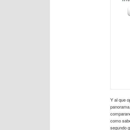
Y al que 
panorama, 
comparand
como sabe
segundo gr