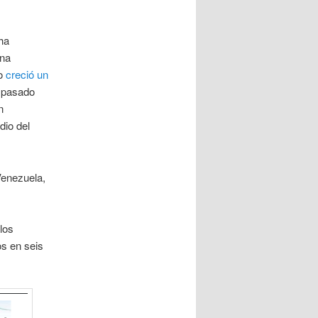
ha
una
co
creció un
l pasado
n
dio del
Venezuela,
los
s en seis