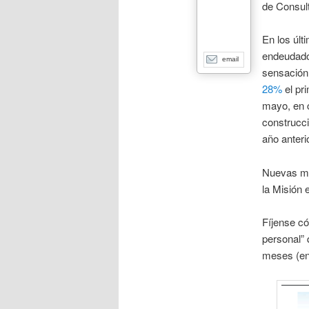
de Consul
En los últ
endeudado 
email
sensación
28%
el pr
mayo, en 
construcci
año anterio
Nuevas mis
la Misión
Fíjense có
personal” 
meses (en