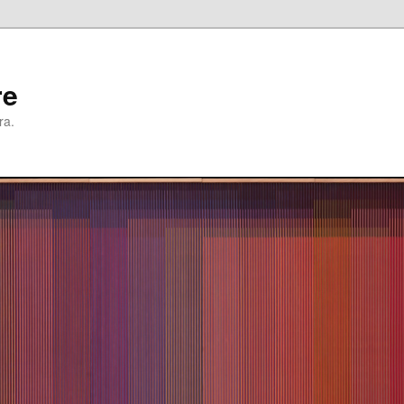
re
ra.