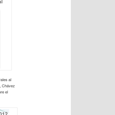
ales al
s, Chávez
re el