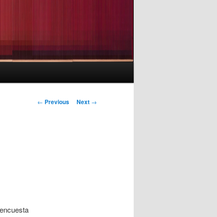
Post
←
Previous
Next
→
navigation
 encuesta