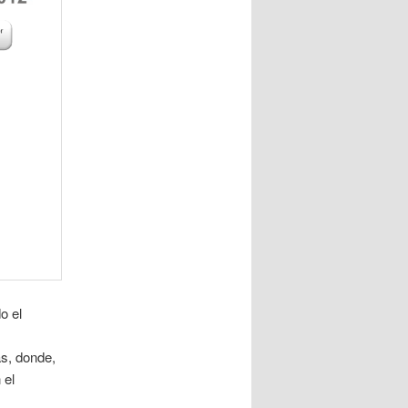
o el
s, donde,
 el