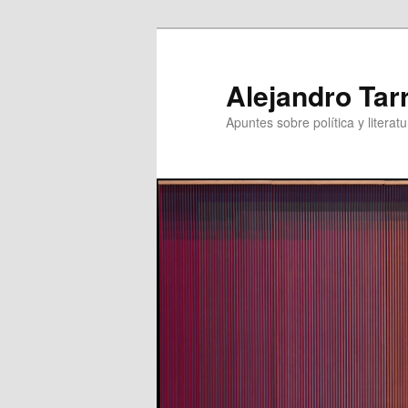
Skip
to
primary
Alejandro Tar
content
Apuntes sobre política y literatu