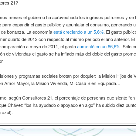
tores 21?
imos meses el gobierno ha aprovechado los ingresos petroleros y se 
para expandir el gasto público y apuntalar el consumo, generando 
 de bonanza. La economía
está creciendo a un 5,6%
. El gasto públi
imer cuarto de 2012 con respecto al mismo período el año anterior. E
comparación a mayo de 2011, el gasto
aumentó en un 66,6%
. Sólo e
ón de viviendas el gasto se ha inflado más del doble del gasto prome
r.
iones y programas sociales brotan por doquier: la Misión Hijos de 
 en Amor Mayor, la Misión Vivienda, Mi Casa Bien Equipada…
mo, según Consultores 21, el porcentaje de personas que siente “en 
que Chávez “los ha ayudado o apoyado en algo” ha subido diez punto
 azul).