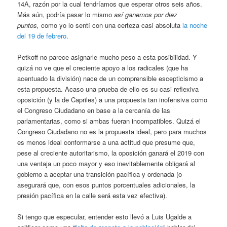
14A, razón por la cual tendríamos que esperar otros seis años.
Más aún, podría pasar lo mismo
así ganemos por diez
puntos,
como yo lo sentí con una certeza casi absoluta
la noche
del 19 de febrero
.
Petkoff no parece asignarle mucho peso a esta posibilidad. Y
quizá no ve que el creciente apoyo a los radicales (que ha
acentuado la división) nace de un comprensible escepticismo a
esta propuesta. Acaso una prueba de ello es su casi reflexiva
oposición (y la de Capriles) a una propuesta tan inofensiva como
el Congreso Ciudadano en base a la cercanía de las
parlamentarias, como si ambas fueran incompatibles. Quizá el
Congreso Ciudadano no es la propuesta ideal, pero para muchos
es menos ideal conformarse a una actitud que presume que,
pese al creciente autoritarismo, la oposición ganará el 2019 con
una ventaja un poco mayor y eso inevitablemente obligará al
gobierno a aceptar una transición pacífica y ordenada (o
asegurará que, con esos puntos porcentuales adicionales, la
presión pacífica en la calle será esta vez efectiva).
Si tengo que especular, entender esto llevó a Luis Ugalde a