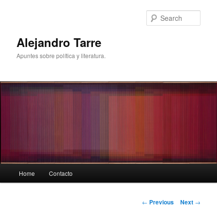
Skip
to
Sear
primary
content
Alejandro Tarre
Apuntes sobre política y literatura.
Main
Home
Contacto
menu
Post
←
Previous
Next
→
navigation