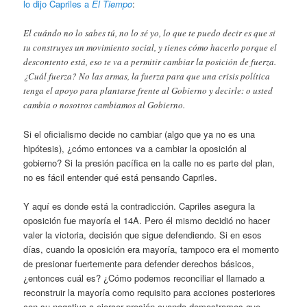
lo dijo Capriles a
El Tiempo
:
El cuándo no lo sabes tú, no lo sé yo, lo que te puedo decir es que si
tu construyes un movimiento social, y tienes cómo hacerlo porque el
descontento está, eso te va a permitir cambiar la posición de fuerza.
¿Cuál fuerza? No las armas, la fuerza para que una crisis política
tenga el apoyo para plantarse frente al Gobierno y decirle: o usted
cambia o nosotros cambiamos al Gobierno.
Si el oficialismo decide no cambiar (algo que ya no es una
hipótesis), ¿cómo entonces va a cambiar la oposición al
gobierno? Si la presión pacífica en la calle no es parte del plan,
no es fácil entender qué está pensando Capriles.
Y aquí es donde está la contradicción. Capriles asegura la
oposición fue mayoría el 14A. Pero él mismo decidió no hacer
valer la victoria, decisión que sigue defendiendo. Si en esos
días, cuando la oposición era mayoría, tampoco era el momento
de presionar fuertemente para defender derechos básicos,
¿entonces cuál es? ¿Cómo podemos reconciliar el llamado a
reconstruir la mayoría como requisito para acciones posteriores
con su negativa a ejercer presión cuando demostramos que