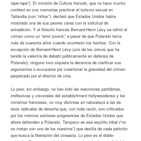
rape-rape”). El ministro de Cultura francés, que no hace mucho
confesó en sus memorias practicar el turismo sexual en
Tailandia (con “niños”), declaró que Estados Unidos había
mostrado una de sus peores caras con la solicitud de
extradición. Y el filósofo francés Bernard-Henri Lévy se refirió al
crimen como un “error juvenil,” a pesar de que Polanski tenía
más de cuarenta años cuando ocurrieron los hechos. Con la
excepción de Bernard-Henri Lévy (uno de los únicos que ha
tenido la valentía de debatir públicamente en defensa de
Polanski), ninguno tuvo siquiera la decencia de clarificar sus
argumentos o excusarse por cuestionar la gravedad del crimen
perpetrado por el director de cine.
Lo peor, sin embargo, no han sido las reacciones partidistas,
irreflexivas y viscerales del
establishment
hollywoodense y los
ministros franceses, no muy distintas en naturaleza a las de
esos radicales de derecha que, con toda razón, son criticados
por los mismos sectores progresistas de Estados Unidos que
ahora defienden a Polanski. Tampoco es ese espíritu tribal (“no
se metan con uno de los nuestros”) que destila de cada petición
que busca la liberación del cineasta. Lo peor es el doble-