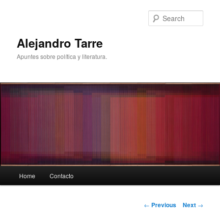
Skip
to
Sear
primary
content
Alejandro Tarre
Apuntes sobre política y literatura.
Main
Home
Contacto
menu
Post
←
Previous
Next
→
navigation