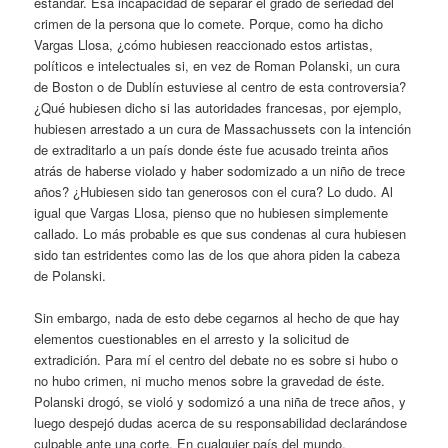
estándar. Esa incapacidad de separar el grado de seriedad del
crimen de la persona que lo comete. Porque, como ha dicho
Vargas Llosa, ¿cómo hubiesen reaccionado estos artistas,
políticos e intelectuales si, en vez de Roman Polanski, un cura
de Boston o de Dublín estuviese al centro de esta controversia?
¿Qué hubiesen dicho si las autoridades francesas, por ejemplo,
hubiesen arrestado a un cura de Massachussets con la intención
de extraditarlo a un país donde éste fue acusado treinta años
atrás de haberse violado y haber sodomizado a un niño de trece
años? ¿Hubiesen sido tan generosos con el cura? Lo dudo. Al
igual que Vargas Llosa, pienso que no hubiesen simplemente
callado. Lo más probable es que sus condenas al cura hubiesen
sido tan estridentes como las de los que ahora piden la cabeza
de Polanski.
Sin embargo, nada de esto debe cegarnos al hecho de que hay
elementos cuestionables en el arresto y la solicitud de
extradición. Para mí el centro del debate no es sobre si hubo o
no hubo crimen, ni mucho menos sobre la gravedad de éste.
Polanski drogó, se violó y sodomizó a una niña de trece años, y
luego despejó dudas acerca de su responsabilidad declarándose
culpable ante una corte. En cualquier país del mundo,