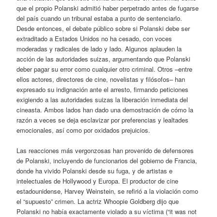
que el propio Polanski admitió haber perpetrado antes de fugarse
del país cuando un tribunal estaba a punto de sentenciarlo.
Desde entonces, el debate público sobre si Polanski debe ser
extraditado a Estados Unidos no ha cesado, con voces
moderadas y radicales de lado y lado. Algunos aplauden la
acción de las autoridades suizas, argumentando que Polanski
deber pagar su error como cualquier otro criminal. Otros –entre
ellos actores, directores de cine, novelistas y filósofos– han
expresado su indignación ante el arresto, firmando peticiones
exigiendo a las autoridades suizas la liberación inmediata del
cineasta. Ambos lados han dado una demostración de cómo la
razón a veces se deja esclavizar por preferencias y lealtades
emocionales, así como por oxidados prejuicios.
Las reacciones más vergonzosas han provenido de defensores
de Polanski, incluyendo de funcionarios del gobierno de Francia,
donde ha vivido Polanski desde su fuga, y de artistas e
intelectuales de Hollywood y Europa. El productor de cine
estadounidense, Harvey Weinstein, se refirió a la violación como
el “supuesto” crimen. La actriz Whoopie Goldberg dijo que
Polanski no había exactamente violado a su víctima (“it was not