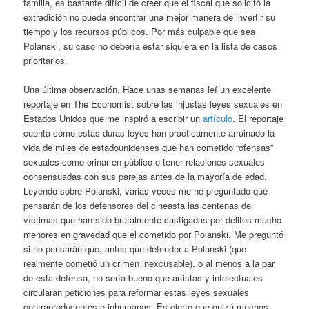
familia, es bastante difícil de creer que el fiscal que solicitó la
extradición no pueda encontrar una mejor manera de invertir su
tiempo y los recursos públicos. Por más culpable que sea
Polanski, su caso no debería estar siquiera en la lista de casos
prioritarios.
Una última observación. Hace unas semanas leí un excelente
reportaje en The Economist sobre las injustas leyes sexuales en
Estados Unidos que me inspiró a escribir un
artículo
. El reportaje
cuenta cómo estas duras leyes han prácticamente arruinado la
vida de miles de estadounidenses que han cometido “ofensas”
sexuales como orinar en público o tener relaciones sexuales
consensuadas con sus parejas antes de la mayoría de edad.
Leyendo sobre Polanski, varias veces me he preguntado qué
pensarán de los defensores del cineasta las centenas de
víctimas que han sido brutalmente castigadas por delitos mucho
menores en gravedad que el cometido por Polanski. Me preguntó
si no pensarán que, antes que defender a Polanski (que
realmente cometió un crimen inexcusable), o al menos a la par
de esta defensa, no sería bueno que artistas y intelectuales
circularan peticiones para reformar estas leyes sexuales
contraproducentes e inhumanas. Es cierto que quizá muchos