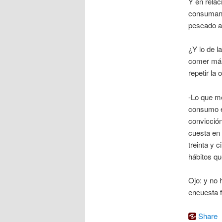
Y en relac
consuman 
pescado a
¿Y lo de l
comer más 
repetir la 
-Lo que me
consumo en
convicción
cuesta en 
treinta y 
hábitos qu
Ojo: y no 
encuesta 
Share