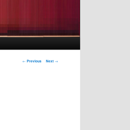
Post
←
Previous
Next
→
navigation