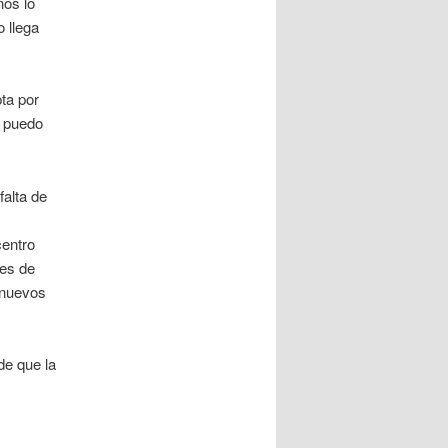
nos lo
 llega
ta por
o puedo
falta de
centro
 es de
s nuevos
de que la