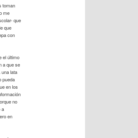
s toman
mo me
colar- que
de que
repa con
 el último
n a que se
 una lata
lo pueda
ue en los
nformación
porque no
 a
pero en