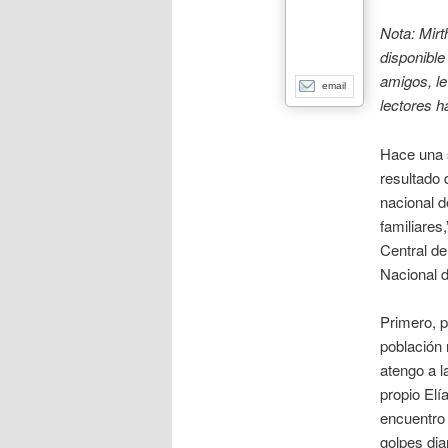
Nota: Mir
disponible
amigos, le
email
lectores h
Hace una 
resultado 
nacional 
familiares
Central de
Nacional d
Primero, p
población
atengo a l
propio Elí
encuentro 
golpes dia