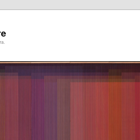
re
ra.