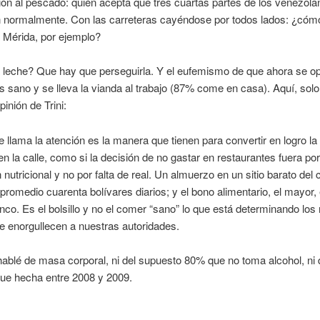
ión al pescado: quién acepta que tres cuartas partes de los venezola
normalmente. Con las carreteras cayéndose por todos lados: ¿cómo
 Mérida, por ejemplo?
a leche? Que hay que perseguirla. Y el eufemismo de que ahora se op
sano y se lleva la vianda al trabajo (87% come en casa). Aquí, sol
opinión de Trini:
 llama la atención es la manera que tienen para convertir en logro la 
 la calle, como si la decisión de no gastar en restaurantes fuera por
 nutricional y no por falta de real. Un almuerzo en un sitio barato del 
promedio cuarenta bolívares diarios; y el bono alimentario, el mayor,
cinco. Es el bolsillo y no el comer “sano” lo que está determinando lo
e enorgullecen a nuestras autoridades.
hablé de masa corporal, ni del supuesto 80% que no toma alcohol, ni 
fue hecha entre 2008 y 2009.