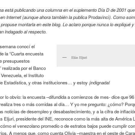
tha está publicando una columna en el suplemento Día D de 2001 que
 en Internet (aunque ahora también la publica
Prodavinci
). Como som
 propuse montarla en este blog. Lo aclaro porque nunca lo expliqué y
an indagado al respecto.
semana conocí el
de la “Cuarta encuesta
Elías Eljuri
de presupuestos
,” realizada por el Banco
 Venezuela, el Instituto
e Estadística, y otras instituciones… y estoy ¡indignada!
or lo obvio: la encuesta –difundida a comienzos de mes- dice que 96
 realiza tres o más comidas al día… Y yo me pregunto: ¿cómo? Porq
as noticias de desempleo y desabastecimiento, y a la cifra de inflació
as Eljuri, presidente del INE, reconoce como la más alta de América L
cómo el venezolano promedio o de estratos bajos puede cumplir con 
rios. A menos que, como cuenta Olivia –maestra en el oeste de Cara