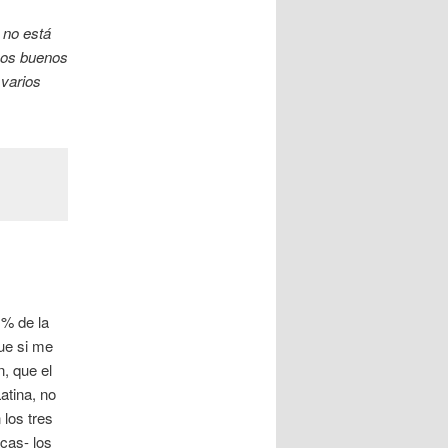
 no está
os buenos
 varios
 % de la
ue si me
n, que el
atina, no
los tres
cas- los