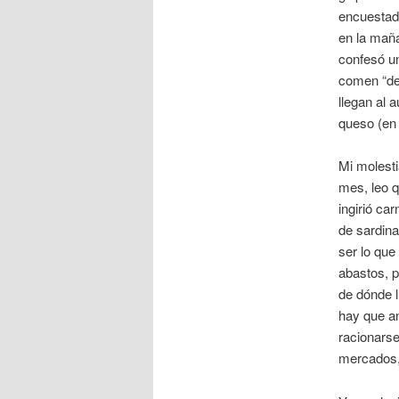
encuestad
en la maña
confesó un
comen “des
llegan al 
queso (en
Mi molesti
mes, leo 
ingirió ca
de sardina
ser lo que
abastos, 
de dónde l
hay que a
racionarse
mercados, 