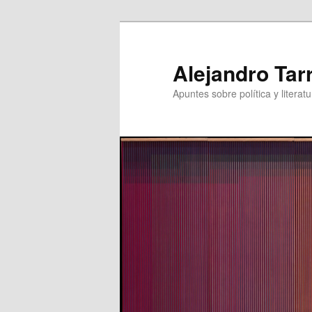
Skip
to
primary
Alejandro Tar
content
Apuntes sobre política y literatu