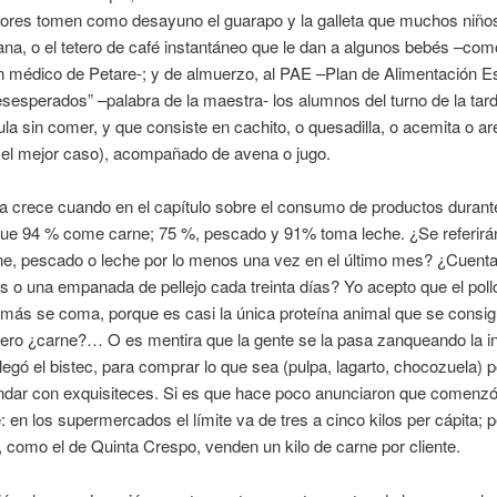
ores tomen como desayuno el guarapo y la galleta que muchos niño
na, o el tetero de café instantáneo que le dan a algunos bebés –co
 médico de Petare-; y de almuerzo, al PAE –Plan de Alimentación Es
esperados” –palabra de la maestra- los alumnos del turno de la tar
aula sin comer, y que consiste en cachito, o quesadilla, o acemita o a
 el mejor caso), acompañado de avena o jugo.
a crece cuando en el capítulo sobre el consumo de productos durante
que 94 % come carne; 75 %, pescado y 91% toma leche. ¿Se referirá
rne, pescado o leche por lo menos una vez en el último mes? ¿Cuenta
s o una empanada de pellejo cada treinta días? Yo acepto que el pol
 más se coma, porque es casi la única proteína animal que se consig
pero ¿carne?… O es mentira que la gente se la pasa zanqueando la i
legó el bistec, para comprar lo que sea (pulpa, lagarto, chocozuela) 
ndar con exquisiteces. Si es que hace poco anunciaron que comenzó
: en los supermercados el límite va de tres a cinco kilos per cápita; 
como el de Quinta Crespo, venden un kilo de carne por cliente.