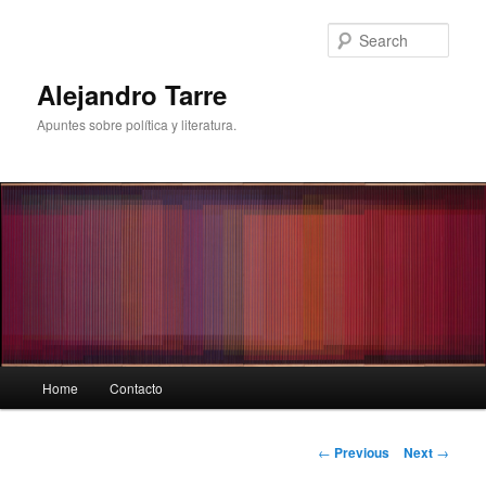
Skip
to
Sear
primary
content
Alejandro Tarre
Apuntes sobre política y literatura.
Main
Home
Contacto
menu
Post
←
Previous
Next
→
navigation