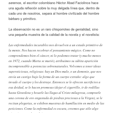
seremos
, el escritor colombiano Héctor Abad Faciolince hace
una aguda reflexión sobre la muy delgada línea que, dentro de
cada uno de nosotros, separa al hombre civilizado del hombre
bárbaro y primitivo.
La observación no es un raro chisporroteo de genialidad, sino
una pequeña muestra de la calidad de la novela y el novelista:
Las enfermedades incurables nos devuelven a un estado primitivo de
la mente. Nos hacen recobrar el pensamiento mágico. Como no
comprendemos bien el cáncer, ni lo podemos tratar (y mucho menos
en 1972, cuando Marta se murió), atribuimos su súbita aparición
incomprensible a potencias sobrenaturales. Volvemos a tener ideas
supersticiosas, religiosas: hay un Dios malo, o un demonio, que nos
envía un castigo bajo la forma de un cuerpo extraño: algo que
invade el cuerpo y los destruye. Entonces se le ofrecen sacrificios a
esa deidad, se le hacen promesas (dejar el cigarrillo, ir de rodillas
hasta Girardota y besarle las llagas al Cristo milagrosa, comprarle
una corona de oro engastada de piedras preciosas a la Virgen), se le
recitan plegarias, se exhiben muestras de humillación en medio de las
peticiones. Como la enfermedad es oscura, creemos que sólo algo