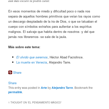
aún más oscuro la podrá curar.
En esos momentos de miedo y dificultad poco o nada nos
separa de aquellos hombres primitivos que veían los rayos como
un descargo despiadado de la ira de Dios, o que se tatuaban el
cuerpo con símbolos extraños para aullentar a los espíritus
malignos. El salvaje que habita dentro de nosotros -y del que
jamás nos libraremos- se sale de la jaula.
Más sobre este tema:
El olvido que seremos
, Héctor Abad Faciolince.
La muerte en Venecia
, Alejandro Tarre.
Share
Share
This entry was posted in
Arte
by
Alejandro Tarre
. Bookmark the
permalink
.
1 THOUGHT ON “
EL PENSAMIENTO MÁGICO
”