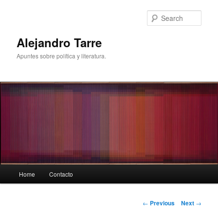
Skip
to
Sear
primary
content
Alejandro Tarre
Apuntes sobre política y literatura.
Main
Home
Contacto
menu
Post
←
Previous
Next
→
navigation