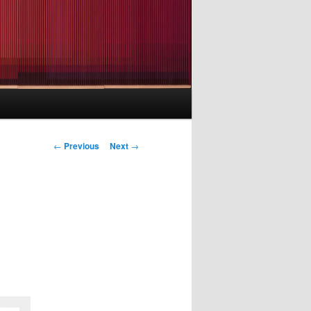
Post
←
Previous
Next
→
navigation