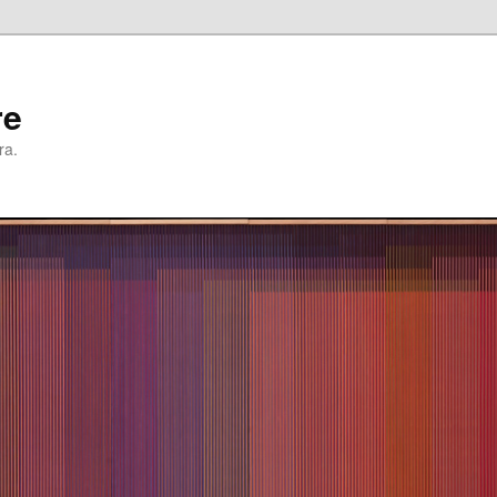
re
ra.