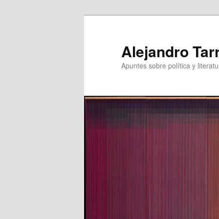
Skip
to
primary
Alejandro Tar
content
Apuntes sobre política y literatu