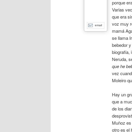
porque er
Varias vec
que era si
voz muy r
email
mamá Agat
se llama I
bebedor y
biografía, 
Neruda, s
que he be
vez cuand
Moleiro que
Hay un gru
que a muc
de los dia
desprovist
Muñoz es 
otro es el