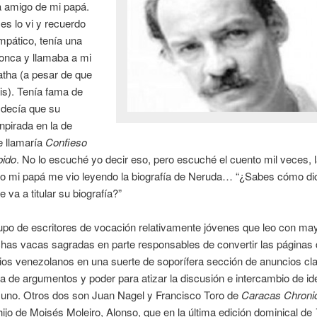
a amigo de mi papá.
es lo vi y recuerdo
mpático, tenía una
onca y llamaba a mi
ha (a pesar de que
ris). Tenía fama de
 decía que su
inpirada en la de
e llamaría
Confieso
bido
. No lo escuché yo decir eso, pero escuché el cuento mil veces, 
o mi papá me vio leyendo la biografía de Neruda… “¿Sabes cómo d
 va a titular su biografía?”
po de escritores de vocación relativamente jóvenes que leo con may
has vacas sagradas en parte responsables de convertir las páginas 
rios venezolanos en una suerte de soporífera sección de anuncios cl
a de argumentos y poder para atizar la discusión e intercambio de id
uno. Otros dos son Juan Nagel y Francisco Toro de
Caracas Chroni
 hijo de Moisés Moleiro, Alonso, que en la última edición dominical de