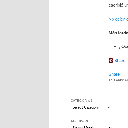
escribió u
No dejen d
Más tarde
¿Qué
Share
Share
This entry w
CATEGORÍAS
Categorías
ARCHIVOS
Archivos