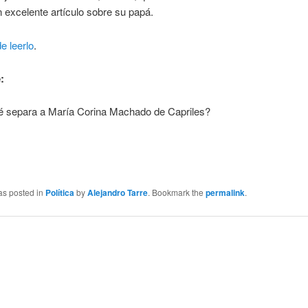
n excelente artículo sobre su papá.
e leerlo
.
:
 separa a María Corina Machado de Capriles?
as posted in
Política
by
Alejandro Tarre
. Bookmark the
permalink
.