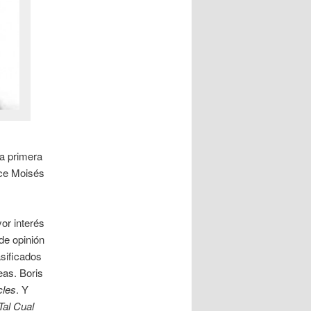
la primera
ice Moisés
or interés
de opinión
asificados
eas. Boris
cles
. Y
Tal Cual