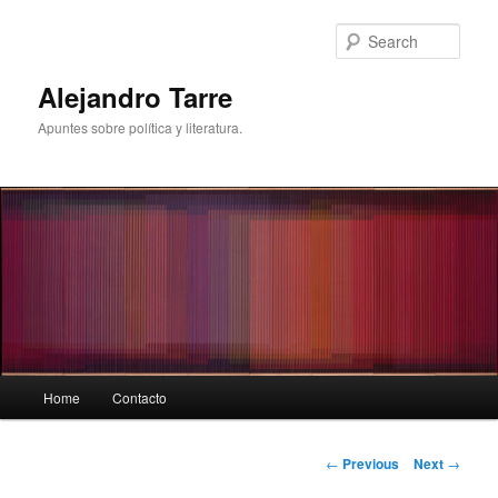
Skip
to
Sear
primary
content
Alejandro Tarre
Apuntes sobre política y literatura.
Main
Home
Contacto
menu
Post
←
Previous
Next
→
navigation