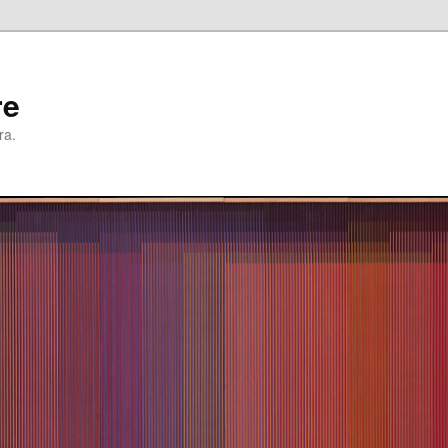
re
ra.