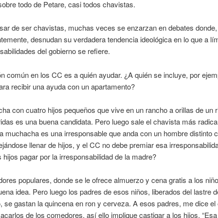
obre todo de Petare, casi todos chavistas.
esar de ser chavistas, muchas veces se enzarzan en debates donde,
temente, desnudan su verdadera tendencia ideológica en lo que a lím
sabilidades del gobierno se refiere.
n común en los CC es a quién ayudar. ¿A quién se incluye, por ejem
para recibir una ayuda con un apartamento?
a con cuatro hijos pequeños que vive en un rancho a orillas de un r
idas es una buena candidata. Pero luego sale el chavista más radica
la muchacha es una irresponsable que anda con un hombre distinto c
ándose llenar de hijos, y el CC no debe premiar esa irresponsabilid
 hijos pagar por la irresponsabilidad de la madre?
res populares, donde se le ofrece almuerzo y cena gratis a los niñ
ena idea. Pero luego los padres de esos niños, liberados del lastre d
o, se gastan la quincena en ron y cerveza. A esos padres, me dice el 
acarlos de los comedores, así ello implique castigar a los hijos. “Esa