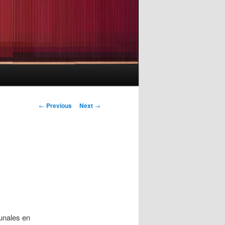
Post
←
Previous
Next
→
navigation
unales en