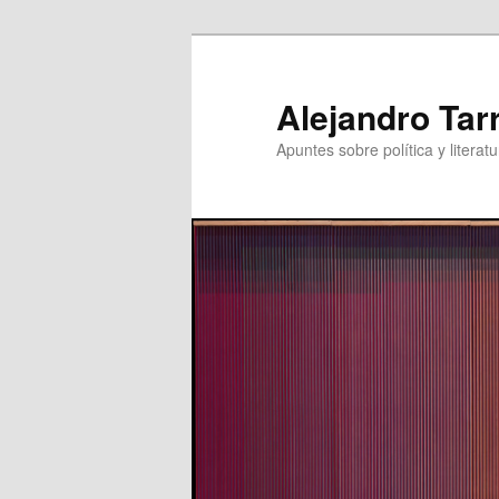
Skip
to
primary
Alejandro Tar
content
Apuntes sobre política y literatu