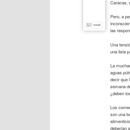
Caracas, s
Pero, a p
inconscien
email
las respon
Una tensió
una lista 
La muchach
aguas pútr
decir que 
semana dej
¿deben los
Los comedo
son una bu
alimentici
deberían s