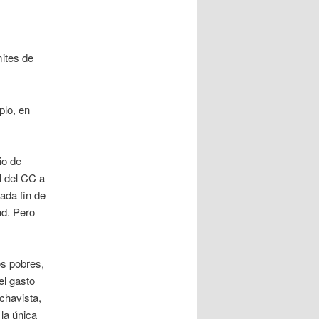
ites de
plo, en
io de
l del CC a
ada fin de
ad. Pero
os pobres,
el gasto
chavista,
 la única