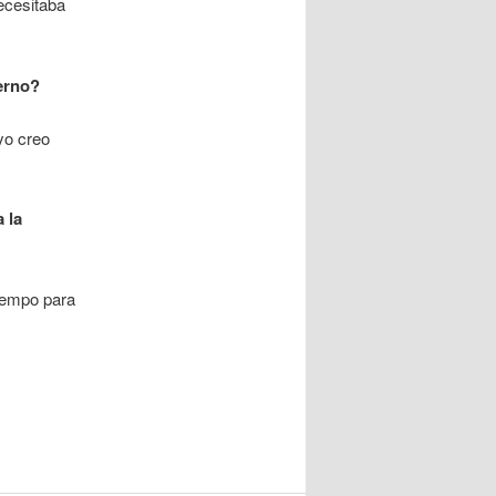
necesitaba
ierno?
yo creo
 la
tiempo para