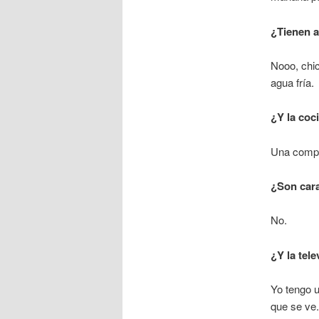
¿Tienen a
Nooo, chic
agua fría.
¿Y la coc
Una compr
¿Son car
No.
¿Y la tele
Yo tengo u
que se ve.