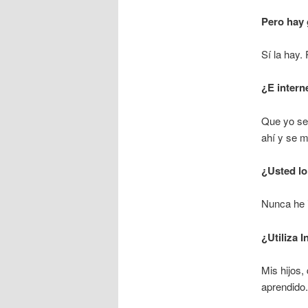
Pero hay 
Sí la hay.
¿E intern
Que yo sep
ahí y se m
¿Usted lo 
Nunca he 
¿Utiliza I
Mis hijos
aprendido.