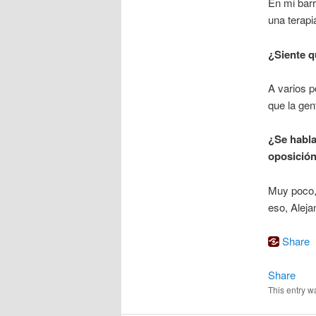
En mi barr
una terapi
¿Siente q
A varios p
que la gen
¿Se habla
oposición
Muy poco, 
eso, Aleja
Share
Share
This entry w