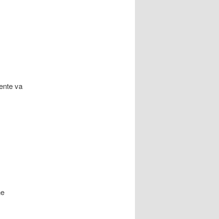
ente va
he