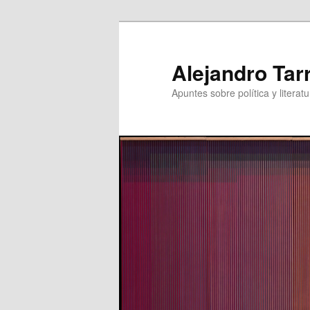
Skip
to
primary
Alejandro Tar
content
Apuntes sobre política y literatu