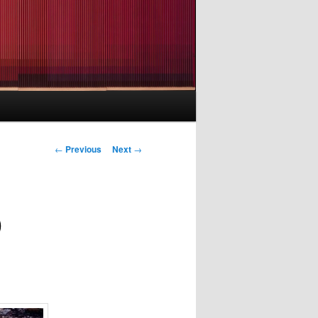
Post
←
Previous
Next
→
navigation
)