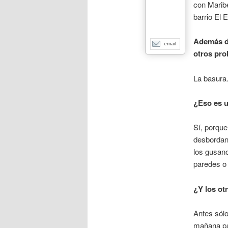
con Maribe
barrio El 
Además de
email
otros pro
La basura
¿Eso es 
Sí, porqu
desbordan 
los gusano
paredes o 
¿Y los ot
Antes sólo
mañana pa