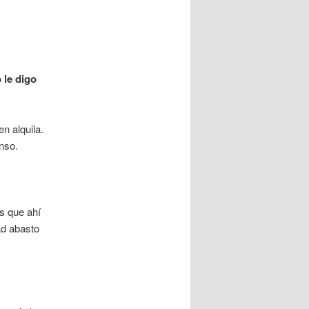
 le digo
n alquila.
nso.
s que ahí
ad abasto