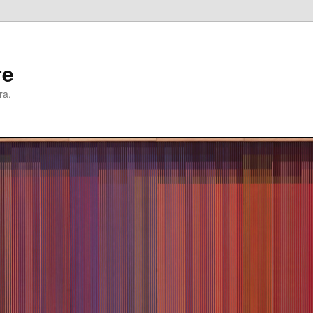
re
ra.