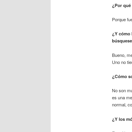
¿Por qué 
Porque fu
¿Y cómo h
búsquese 
Bueno, me 
Uno no tie
¿Cómo so
No son mu
es una me
normal, c
¿Y los mó