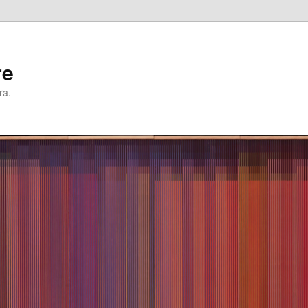
re
ra.