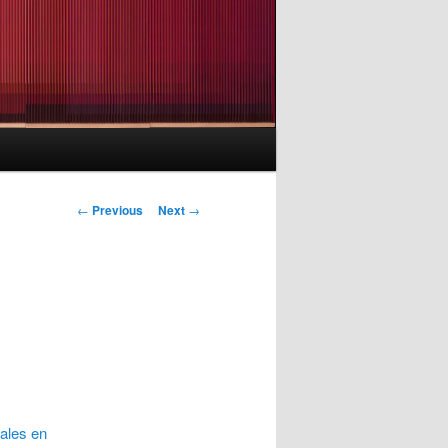
Post
←
Previous
Next
→
navigation
nales en