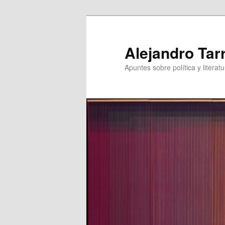
Skip
to
primary
Alejandro Tar
content
Apuntes sobre política y literatu