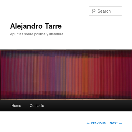
Skip
to
Sear
primary
content
Alejandro Tarre
Apuntes sobre política y literatura.
Main
Home
Contacto
menu
Post
←
Previous
Next
→
navigation